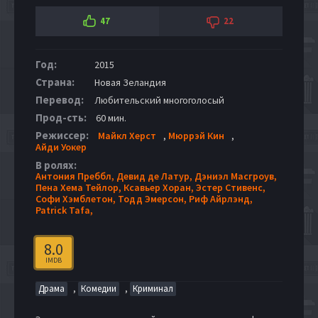
47
22
Год:
2015
Страна:
Новая Зеландия
Перевод:
Любительский многоголосый
Прод-сть:
60 мин.
Режиссер:
Майкл Херст
,
Мюррэй Кин
,
Айди Уокер
В ролях:
Антония Преббл,
Девид де Латур,
Дэниэл Масгроув,
Пена Хема Тейлор,
Ксавьер Хоран,
Эстер Стивенс,
Софи Хэмблетон,
Тодд Эмерсон,
Риф Айрлэнд,
Patrick Tafa,
8.0
IMDB
,
,
Драма
Комедии
Криминал