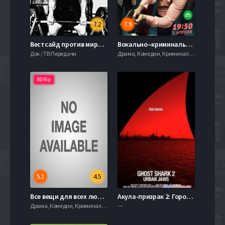
7.2
7.9
Вестсайд против мира (2019)
Вокально–криминальный ансамбль (2019)
Док / ТВ Передачи
Драма, Комедии, Криминал, serial.mob
BDRip
5.1
4.5
Все вещи для всех людей (2013)
Акула-призрак 2: Городские челюсти (2014)
Драма, Комедии, Криминал, serial.mob
---