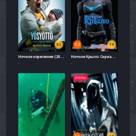
6.1
5.3
7.0
Ночное кормление (2017)
Ночное Крыло: Сериал (2014)
,
,
DVDRip