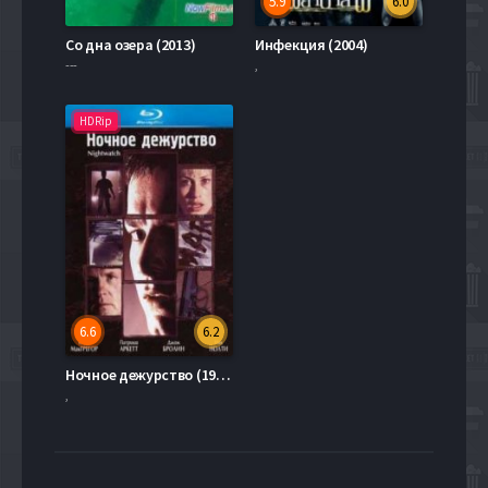
5.9
6.0
Со дна озера (2013)
Инфекция (2004)
---
,
HDRip
6.6
6.2
Ночное дежурство (1997)
,