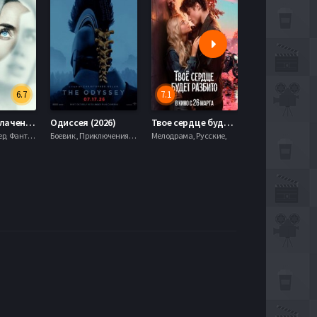
6.7
7.1
День разоблачения (2026)
Одиссея (2026)
Твое сердце будет разбито (2026)
Моана (2026)
Драма, Триллер, Фантастика,
Боевик , Приключения, Фэнтези,
Мелодрама, Русские,