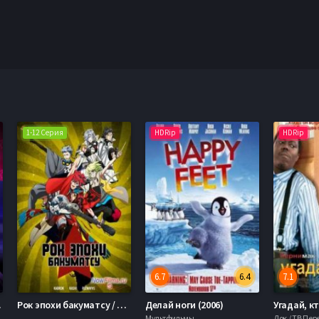
1-12 Серия
HDRip
HDRip
6.7
6.4
7.1
Сезон)
Рок эпохи бакуматсу / Рок эпохи Бакумацу (2014)
Делай ноги (2006)
Угадай, кт
Мультфильмы
Док / ТВ Пе