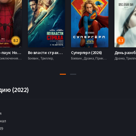
8.2
6.3
Человек-паук: Новый день (2026)
Во власти страха (2026)
Супергерл (2026)
Боевик , Приключения, Фантастика, Фэнтези,
Боевик , Триллер,
Боевик , Драма, Приключения, Фантастика,
дию (2022)
я
нал
09