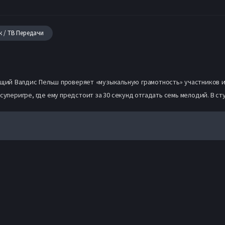
к / ТВ Передачи
ущий Валдис Пельш проверяет «музыкальную грамотность» участников и
суперигре, где ему предстоит за 30 секунд отгадать семь мелодий. В с