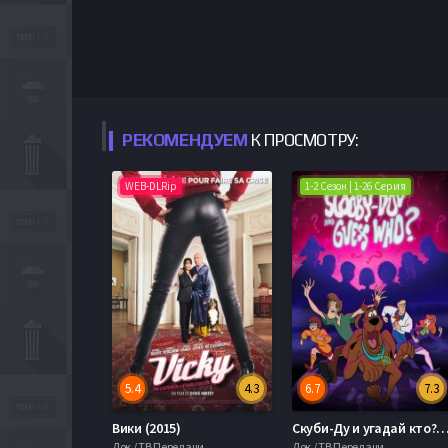
РЕКОМЕНДУЕМ
К ПРОСМОТРУ:
WEB-DLRip
1-2 Сезон | 1-26 Серия
5.4
4.3
6.7
7.3
Вики (2015)
Скуби-Ду и угадай кто? (1-2 
Док / ТВ Передачи
Док / ТВ Передачи