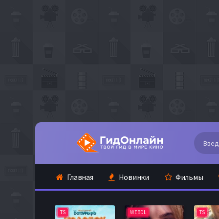
Главная
Новинки
Фильмы
TS
WEBDL
TS