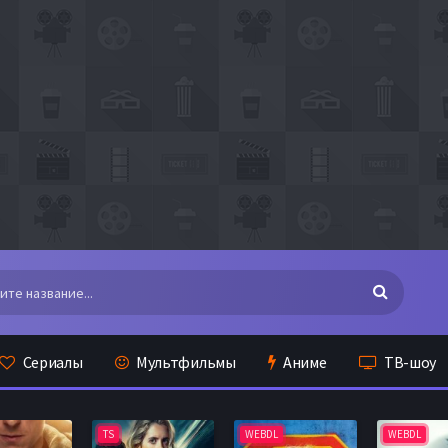
Сериалы
Мультфильмы
Аниме
ТВ-шоу
TS
WEBDL
WEBDL