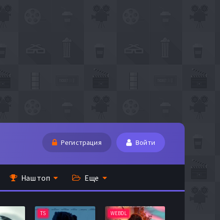
Регистрация
Войти
Наш топ
Еще
TS
WEBDL
TS