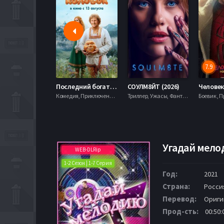
7.9
Последний богатырь. Колобок (2026)
СОУЛМ8ЙТ (2026)
Комедия, Приключения, Фэнтези,
Триллер, Ужасы, Фантастика,
Угадай мело
WEB-DLRip
1-2 Сезон | 1-7 Серия
Год:
2021
Страна:
Росси
Перевод:
Ориги
Прод-сть:
00:50: