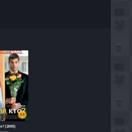
5.9
о? (2005)
редачи