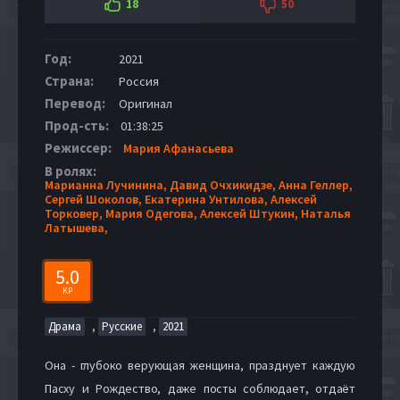
18
50
Год:
2021
Страна:
Россия
Перевод:
Оригинал
Прод-сть:
01:38:25
Режиссер:
Мария Афанасьева
В ролях:
Марианна Лучинина,
Давид Очхикидзе,
Анна Геллер,
Сергей Шоколов,
Екатерина Унтилова,
Алексей
Торковер,
Мария Одегова,
Алексей Штукин,
Наталья
Латышева,
5.0
KP
,
,
Драма
Русские
2021
Она - глубоко верующая женщина, празднует каждую
Пасху и Рождество, даже посты соблюдает, отдаёт