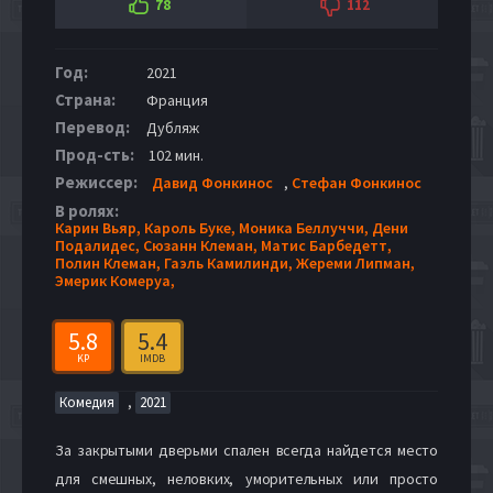
78
112
Год:
2021
Страна:
Франция
Перевод:
Дубляж
Прод-сть:
102 мин.
Режиссер:
Давид Фонкинос
,
Стефан Фонкинос
В ролях:
Карин Вьяр,
Кароль Буке,
Моника Беллуччи,
Дени
Подалидес,
Сюзанн Клеман,
Матис Барбедетт,
Полин Клеман,
Гаэль Камилинди,
Жереми Липман,
Эмерик Комеруа,
5.8
5.4
KP
IMDB
,
Комедия
2021
За закрытыми дверьми спален всегда найдется место
для смешных, неловких, уморительных или просто