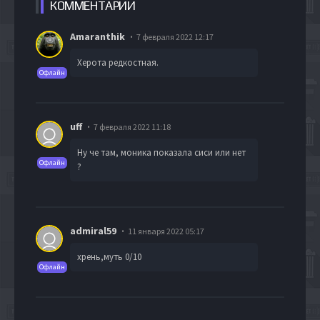
КОММЕН
ТАРИИ
Amaranthik
7 февраля 2022 12:17
Херота редкостная.
Офлайн
uff
7 февраля 2022 11:18
Ну че там, моника показала сиси или нет
Офлайн
?
admiral59
11 января 2022 05:17
хрень,муть 0/10
Офлайн