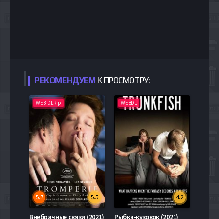
РЕКОМЕНДУЕМ
К ПРОСМОТРУ:
WEB-DLRip
WEBDL
5.7
5.5
4.2
Внебрачные связи (2021)
Рыбка-кузовок (2021)