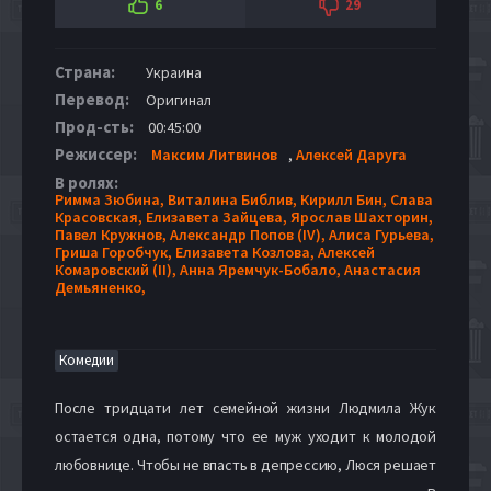
6
29
Страна:
Украина
Перевод:
Оригинал
Прод-сть:
00:45:00
Режиссер:
Максим Литвинов
,
Алексей Даруга
В ролях:
Римма Зюбина,
Виталина Библив,
Кирилл Бин,
Слава
Красовская,
Елизавета Зайцева,
Ярослав Шахторин,
Павел Кружнов,
Александр Попов (IV),
Алиса Гурьева,
Гриша Горобчук,
Елизавета Козлова,
Алексей
Комаровский (II),
Анна Яремчук-Бобало,
Анастасия
Демьяненко,
Комедии
После тридцати лет семейной жизни Людмила Жук
остается одна, потому что ее муж уходит к молодой
любовнице. Чтобы не впасть в депрессию, Люся решает