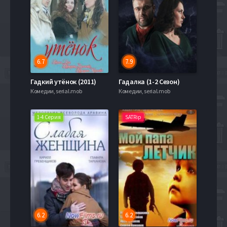
6.7
7.9
Гадкий утёнок (2011)
Гадалка (1-2 Сезон)
Комедии, serial.mob
Комедии, serial.mob
1-4 Серия
SATRip
6.2
6.2