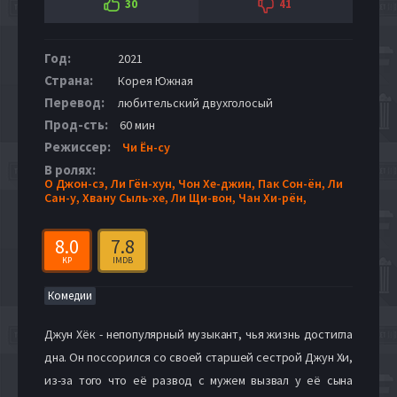
30
41
Год:
2021
Страна:
Корея Южная
Перевод:
любительский двухголосый
Прод-сть:
60 мин
Режиссер:
Чи Ён-су
В ролях:
О Джон-сэ,
Ли Гён-хун,
Чон Хе-джин,
Пак Сон-ён,
Ли
Сан-у,
Хвану Сыль-хе,
Ли Щи-вон,
Чан Хи-рён,
8.0
7.8
KP
IMDB
Комедии
Джун Хёк - непопулярный музыкант, чья жизнь достигла
дна. Он поссорился со своей старшей сестрой Джун Хи,
из-за того что её развод с мужем вызвал у её сына