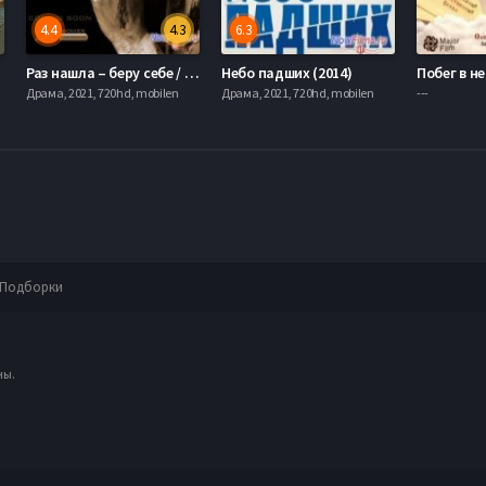
4.4
4.3
6.3
Раз нашла – беру себе / Что упало - то пропало (2014)
Небо падших (2014)
Побег в не
Драма, 2021, 720hd, mobilen
Драма, 2021, 720hd, mobilen
---
Подборки
ны.