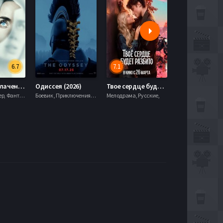
6.7
7.1
День разоблачения (2026)
Одиссея (2026)
Твое сердце будет разбито (2026)
Моана (2026)
Драма, Триллер, Фантастика,
Боевик , Приключения, Фэнтези,
Мелодрама, Русские,