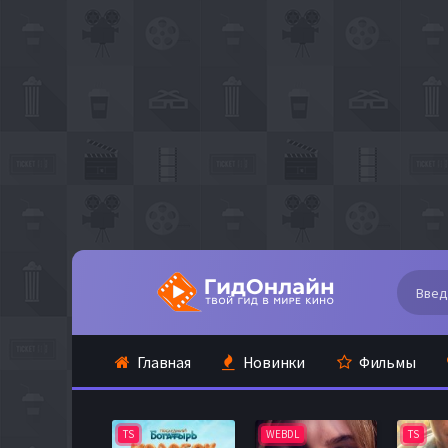
Главная
Новинки
Фильмы
TS
WEBDL
TS