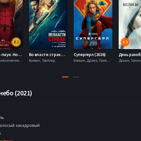
8.2
6.3
Человек-паук: Новый день (2026)
Во власти страха (2026)
Супергерл (2026)
Боевик , Приключения, Фантастика, Фэнтези,
Боевик , Триллер,
Боевик , Драма, Приключения, Фантастика,
небо (2021)
ль
голосый закадровый
.
н Эран