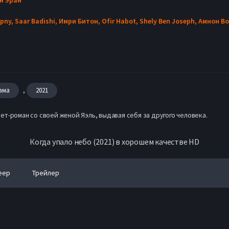
pny,
Saar Badishi,
Имри Битон,
Ofir Habot,
Shely Ben Joseph,
Амнон Во
,
ама
2021
т-роман со своей женой Яэль, выдавая себя за другого человека.
Когда упало небо (2021) в хорошем качестве HD
еер
Трейлер