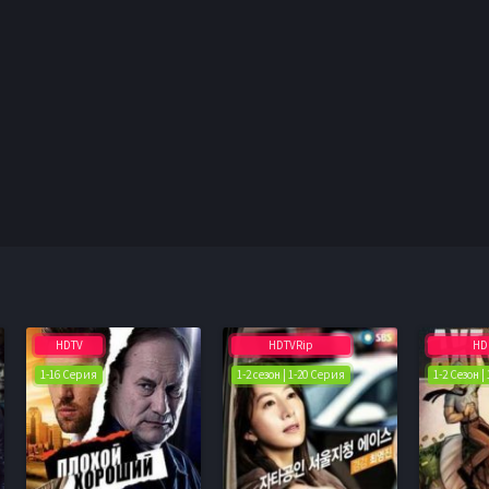
HDTV
HDTVRip
HD
1-16 Серия
1-2 сезон | 1-20 Серия
1-2 Сезон |