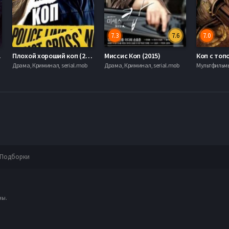
7.3
7.6
7.0
2019)
Плохой хороший коп (2016)
Миссис Коп (2015)
Драма, Криминал, serial.mob
Драма, Криминал, serial.mob
Мультфильм
Подборки
ны.