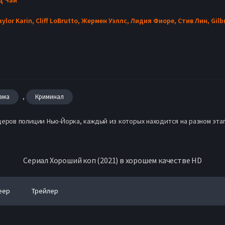
aylor Karin,
Cliff LoBrutto,
Жермен Уэллс,
Лидия Фиоре,
Стив Лин,
Gilb
,
ама
Криминал
еров полиции Нью-Йорка, каждый из которых находится на разном этапе
Сериал Хороший коп (2021) в хорошем качестве HD
еер
Трейлер