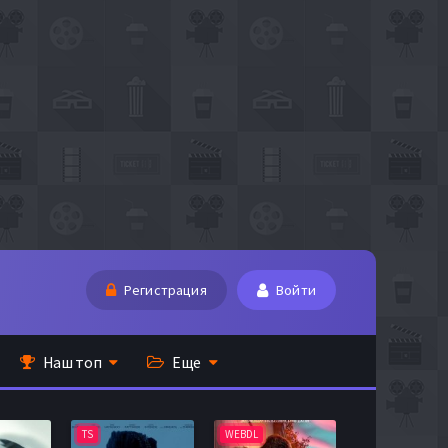
Регистрация
Войти
Наш топ
Еще
TS
WEBDL
TS