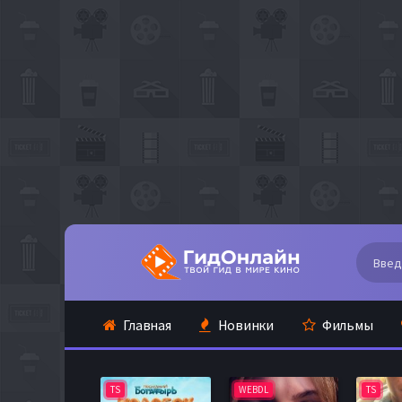
Главная
Новинки
Фильмы
TS
WEBDL
TS