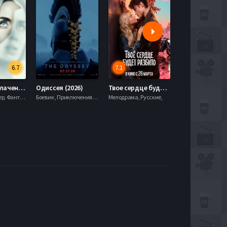
6.7
7.1
День разоблачения (2026)
Одиссея (2026)
Твое сердце будет разбито (2026)
Моана (2026)
Драма, Триллер, Фантастика,
Боевик , Приключения, Фэнтези,
Мелодрама, Русские,