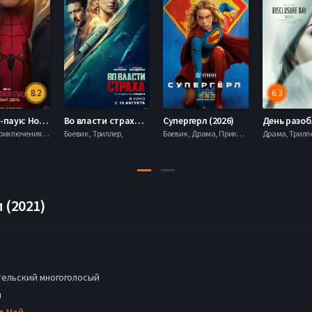
8.2
6.3
Человек-паук: Новый день (2026)
Во власти страха (2026)
Супергерл (2026)
Боевик , Приключения, Фантастика, Фэнтези,
Боевик , Триллер,
Боевик , Драма, Приключения, Фантастика,
 (2021)
ельский многоголосый
н
д Чай