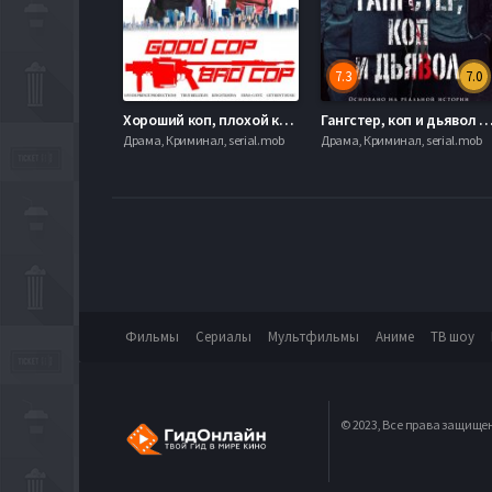
7.3
7.0
Хороший коп, плохой коп (2018)
Гангстер, коп и дьявол (
Драма, Криминал, serial.mob
Драма, Криминал, serial.mob
Фильмы
Сериалы
Мультфильмы
Аниме
ТВ шоу
© 2023, Все права защище