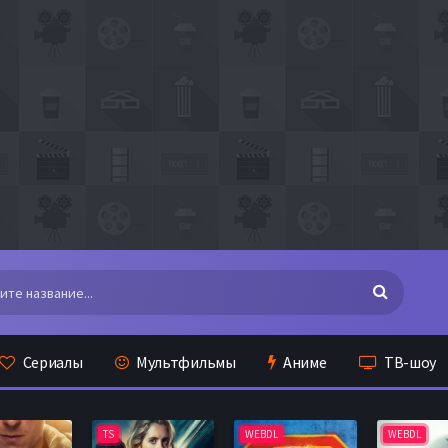
Сериалы
Мультфильмы
Аниме
ТВ-шоу
TS
WEBDL
WEBDL