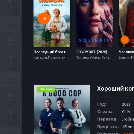
7.9
Последний богатырь. Колобок (2026)
СОУЛМ8ЙТ (2026)
Комедия, Приключения, Фэнтези,
Триллер, Ужасы, Фантастика,
Хороший коп
1-10 Серия
Год:
2021
Страна:
США
Перевод:
Любит
Прод-сть:
45 ми
Режиссер:
Дэви