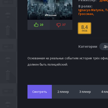
В ролях:
Ignacyo Matynia,
T
Гроссман,
20
37
8.4
IMDB
Категории
Др
Основанная на реальных событиях история трёх офиц
должен быть полицейский.
Смотреть
2 плеер
3 плеер
4 пл