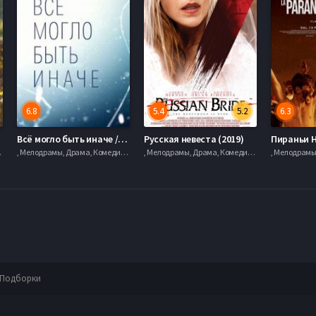
6.8
5.4
5.2
6.3
Всё могло быть иначе / Все могло быть иначе (2019)
Русская невеста (2019)
Пираньи Н
rial.mob
, Мелодрамы, Драма, Комедии, serial.mob
, Мелодрамы, Драма, Комедии, serial.mob
Подборки