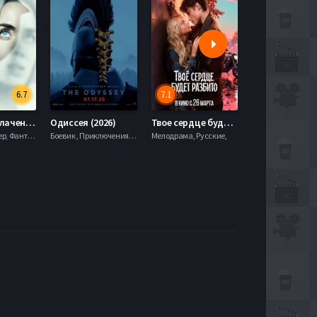
6.7
7.1
День разоблачения (2026)
Одиссея (2026)
Твое сердце будет разбито (2026)
Моана (2026)
Драма, Триллер, Фантастика,
Боевик , Приключения, Фэнтези,
Мелодрама, Русские,