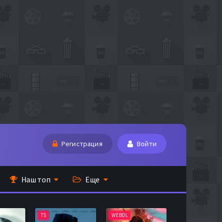
Регистрация
Войти
Наш топ
Еще
TS
WEBDL
TS