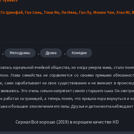
,
Го Цзинфэй,
Гао Синь,
Тони Ян,
Ли Нянь,
Гао Лу,
Монин Чан,
Xiao Mi,
В
,
,
,
Мелодрамы
Драма
Комедии
залась идеальной ячейкой общества, но когда умерла мама, стало поня
охо. Глава семейства не справляется со своими прямыми обязанност
, сами зарабатывают на свое существование и не вникают в происход
вивались. Это очень сильно напрягает самого старшего сына. Он смотрит
н работал за границей, а теперь понял, что пришла пора вернуться и 
сына и большие злоключения его папы. Друзья и детки молча наблюдают 
Сериал Всё хорошо (2019) в хорошем качестве HD