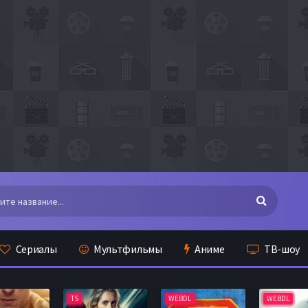
Сериалы
Мультфильмы
Аниме
ТВ-шоу
TS
WEBDL
WEBDL