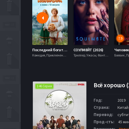
7.9
Последний богатырь. Колобок (2026)
СОУЛМ8ЙТ (2026)
Комедия, Приключения, Фэнтези,
Триллер, Ужасы, Фантастика,
Всё хорошо (
1-46 Серия
Год:
2019
Страна:
Китай
Перевод:
субти
Прод-сть:
45 ми
Режиссер:
Цзян