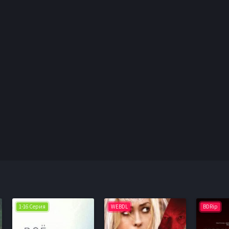
1-16 Серия
WEBDL
BDRip