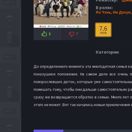
В ролях:
Яо Чэнь,
Ни Дахун
7.6
IMDB
2
7
Категории
До определенного момента эта многодетная семья ка
показушное положение. На самом деле все очень пл
повзрослевших деток, которые уже самостоятельные
помешать тому, чтобы они дальше самостоятельно раз
сразу же возвращается обратно в семью. Много лет о
этого не может. Вот так начались новые приключения 