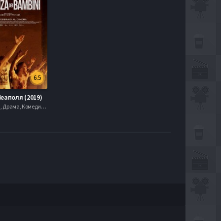
6.5
еаполя (2019)
, Мелодрамы, Драма, Комедии, serial.mob