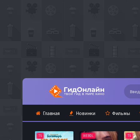
Главная
Новинки
Фильмы
TS
WEBDL
TS