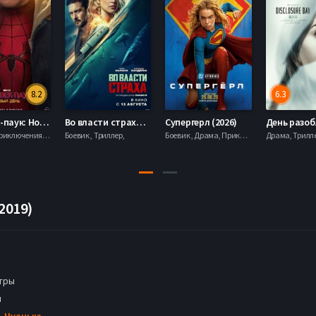
8.2
6.3
Человек-паук: Новый день (2026)
Во власти страха (2026)
Супергерл (2026)
Боевик , Приключения, Фантастика, Фэнтези,
Боевик , Триллер,
Боевик , Драма, Приключения, Фантастика,
2019)
тры
н
ь Чуаньхэ