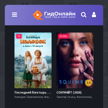
TS
WEBDL
TS
5.9
8.0
Последний богатырь. Колобок (2026)
СОУЛМ8ЙТ (2026)
Комедия, Приключения, Фэнтези,
Триллер, Ужасы, Фантастика,