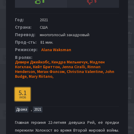
8
9
Год:
2021
Страна:
США
Перевод:
многоголосый закадровый
Прод-сть:
81 мин.
Режиссер:
Alana Waksman
В ролях:
Девери Джейкобс,
Кендра Мильнечук,
Мадлен
Когхлан,
Кейт Бриттон,
Jenna Ciralli,
Rinnan
Henderson,
Меган Фолсом,
Christina Valentine,
John
Budge,
Mary Riitano,
5.1
IMDB
,
Драма
2021
Главная героиня 22-летняя девушка Рей, её предки
пережили Холокост во время Второй мировой войны.