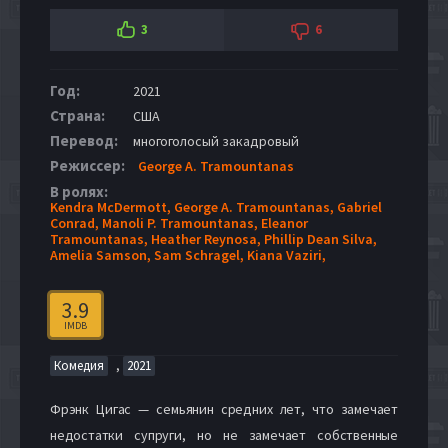
3
6
Год:
2021
Страна:
США
Перевод:
многоголосый закадровый
Режиссер:
George A. Tramountanas
В ролях:
Kendra McDermott,
George A. Tramountanas,
Gabriel
Conrad,
Manoli P. Tramountanas,
Eleanor
Tramountanas,
Heather Reynosa,
Phillip Dean Silva,
Amelia Samson,
Sam Schragel,
Kiana Vaziri,
3.9
IMDB
,
Комедия
2021
Фрэнк Цигас — семьянин средних лет, что замечает
недостатки супруги, но не замечает собственные