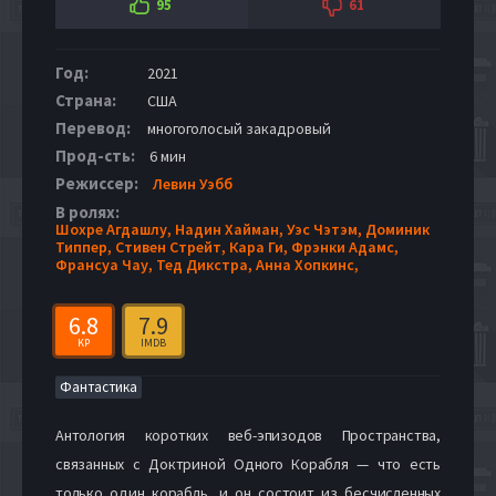
95
61
Год:
2021
Страна:
США
Перевод:
многоголосый закадровый
Прод-сть:
6 мин
Режиссер:
Левин Уэбб
В ролях:
Шохре Агдашлу,
Надин Хайман,
Уэс Чэтэм,
Доминик
Типпер,
Стивен Стрейт,
Кара Ги,
Фрэнки Адамс,
Франсуа Чау,
Тед Дикстра,
Анна Хопкинс,
6.8
7.9
KP
IMDB
Фантастика
Антология коротких веб-эпизодов Пространства,
связанных с Доктриной Одного Корабля — что есть
только один корабль, и он состоит из бесчисленных