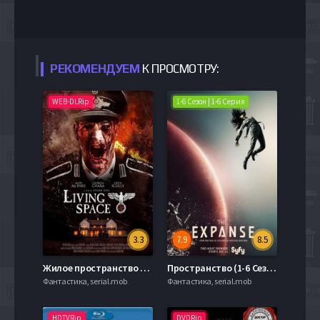
РЕКОМЕНДУЕМ
К ПРОСМОТРУ:
WEB-DLRip
1-6 Сезон | 1-6 Серия
3.3
7.9
8.5
Жилое пространство (2018)
Пространство (1-6 Сезон)
Фантастика, serial.mob
Фантастика, serial.mob
HDTVRip
DVDRip