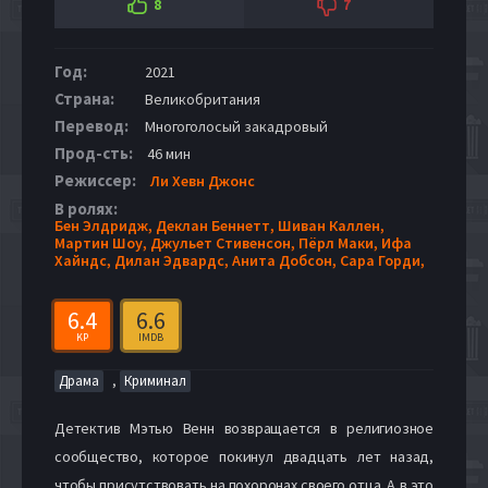
8
7
Год:
2021
Страна:
Великобритания
Перевод:
Многоголосый закадровый
Прод-сть:
46 мин
Режиссер:
Ли Хевн Джонс
В ролях:
Бен Элдридж,
Деклан Беннетт,
Шиван Каллен,
Мартин Шоу,
Джульет Стивенсон,
Пёрл Маки,
Ифа
Хайндс,
Дилан Эдвардс,
Анита Добсон,
Сара Горди,
6.4
6.6
KP
IMDB
,
Драма
Криминал
Детектив Мэтью Венн возвращается в религиозное
сообщество, которое покинул двадцать лет назад,
чтобы присутствовать на похоронах своего отца. А в это