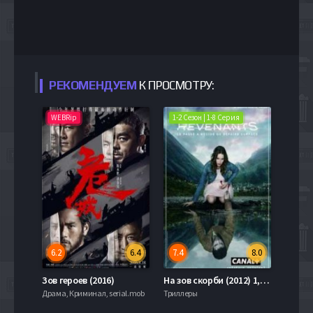
РЕКОМЕНДУЕМ
К ПРОСМОТРУ:
WEBRip
1-2 Сезон | 1-8 Серия
6.2
6.4
7.4
8.0
Зов героев (2016)
На зов скорби (2012) 1,2 Сезон
Драма, Криминал, serial.mob
Триллеры