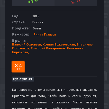
27
22
Год:
2015
Страна:
Россия
Прод-сть:
6 мин
Режиссер:
Ринат Газизов
В ролях:
Валерий Соловьев,
Ксения Бржезовская,
Владимир
Постников,
Григорий Илларионов,
Елизавета
Бирюкова,
8.4
KP
Мультфильмы
Как известно, ангелы прилетают и исчезают внезапно.
Прилетают для того, чтобы помочь своим друзьям,
исполнить их мечты и желания. Часто ангелам
приходится переносить ребят во времени или в