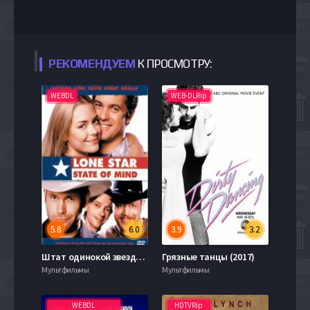
РЕКОМЕНДУЕМ
К ПРОСМОТРУ:
WEBDL
WEB-DLRip
5.8
6.0
3.9
3.2
Штат одинокой звезды (2002)
Грязные танцы (2017)
Мультфильмы
Мультфильмы
WEBDL
HDTVRip