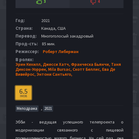
3
4
Год:
2021
Страна:
Канада, США
Перевод:
Многоголосый закадровый
Прод-сть:
85 мин.
Режиссер:
Роберт Либерман
В ролях:
Эрин Кехилл,
Джесси Хатч,
Франческа Бьянчи,
Таня
Диксон-Уоррен,
Mila Bursac,
Скотт Беллис,
Ева Де
Вивейрос,
Энтони Сантьяго,
6.5
IMDB
,
Мелодрама
2021
Эбби - ведущая успешного телепроекта о
модернизации связанного с пищевой
промышленностью малого бизнеса. На сей раз, она