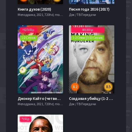
Книга духов (2020)
Песня года 2016 (2017)
Мелодрама, 2021, 720hd, mobilen
Док / ТВ Передачи
HDTVRip
WEBRip
1-2 Серия
1-2 Сезон | 1-10 Серия
8.2
8.5
Джокер Кайто (четвертый сезон) (2016)
Создавая убийцу (1-2 Сезон)
Мелодрама, 2021, 720hd, mobilen
Док / ТВ Передачи
TVRip