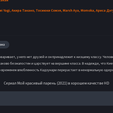
ei Yagi,
Акира Такано,
Тосиюки Сомэя,
Marsh Aya,
Momoka,
Ариса Дэг
ама
аривает, у него нет друзей и он принадлежит к низшему классу. Человек
инаково безжалостен и царствует на вершине класса. В надежде, что Ки
 со временем влюбленность Кадзунари перерастает в ненормальную одер
Сериал Мой красивый парень (2021) в хорошем качестве HD