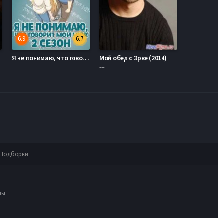
6.9
6.7
Я не понимаю, что говорит мой муж / Я ни хрена не понимаю о чем говорит мой муж / Я не могу понять, что говорит мой муж (2015) 1-2 Сезон
Мой обед с Эрве (2014)
---
Подборки
ны.