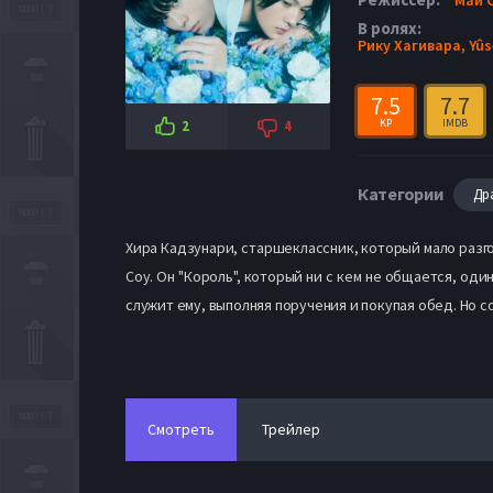
В ролях:
Рику Хагивара,
Yûs
7.5
7.7
KP
IMDB
2
4
Категории
Др
Хира Кадзунари, старшеклассник, который мало разгов
Соу. Он "Король", который ни с кем не общается, од
служит ему, выполняя поручения и покупая обед. Но
Смотреть
Трейлер