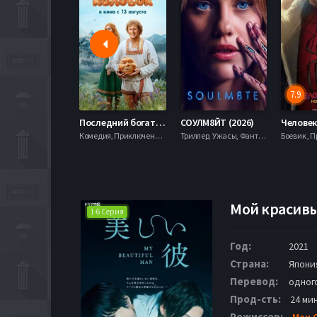
7.9
Последний богатырь. Колобок (2026)
СОУЛМ8ЙТ (2026)
Комедия, Приключения, Фэнтези,
Триллер, Ужасы, Фантастика,
Мой красивы
1-6 Серия
Год:
2021
Страна:
Япони
Перевод:
одног
Прод-сть:
24 ми
Режиссер:
Маи 