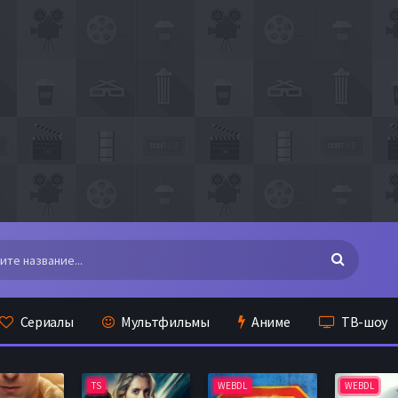
Сериалы
Мультфильмы
Аниме
ТВ-шоу
TS
WEBDL
WEBDL