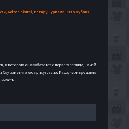
ути,
Keito Sakurai,
Ватару Курияма,
Юто Цубонэ,
, в которого он влюбляется с первого взгляда, - Кией
ей Соу заметите его присутствие, Кадзунари преданно
жимость.