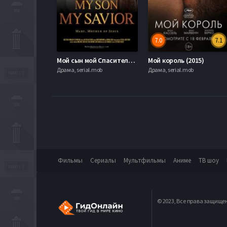
7.0
7.1
Мой сын мой Спаситель (2015)
Мой король (2015)
Драма, serial.mob
Драма, serial.mob
Фильмы
Сериалы
Мультфильмы
Аниме
ТВ шоу
© 2023, Все права защище