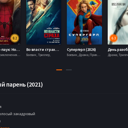
8.2
6.3
Человек-паук: Новый день (2026)
Во власти страха (2026)
Супергерл (2026)
Боевик , Приключения, Фантастика, Фэнтези,
Боевик , Триллер,
Боевик , Драма, Приключения, Фантастика,
й парень (2021)
я
олосый закадровый
н
Сакаи