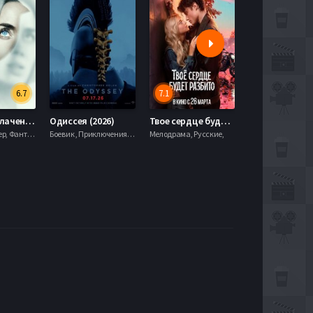
6.7
7.1
День разоблачения (2026)
Одиссея (2026)
Твое сердце будет разбито (2026)
Моана (2026)
Драма, Триллер, Фантастика,
Боевик , Приключения, Фэнтези,
Мелодрама, Русские,