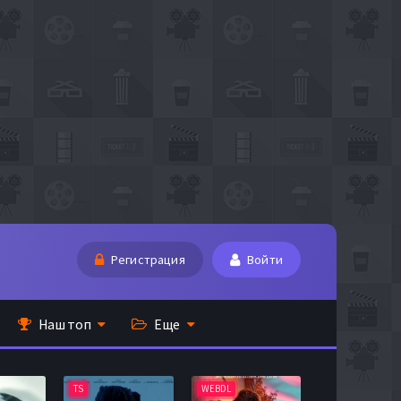
Регистрация
Войти
Наш топ
Еще
TS
WEBDL
TS