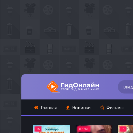
Главная
Новинки
Фильмы
TS
WEBDL
TS