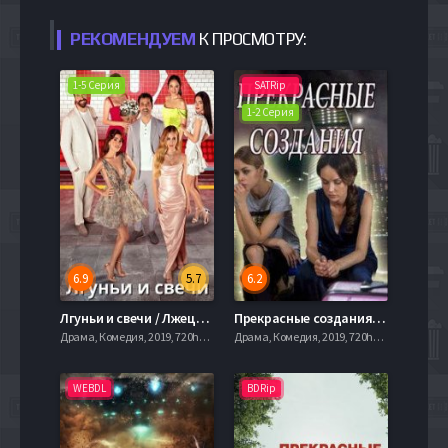
РЕКОМЕНДУЕМ
К ПРОСМОТРУ:
1-5 Серия
SATRip
1-2 Серия
6.9
5.7
6.2
Лгуньи и свечи / Лжецы и свечи (2021)
Прекрасные создания (2017)
Драма, Комедия, 2019, 720hd, mobilen
Драма, Комедия, 2019, 720hd, mobilen
WEBDL
BDRip