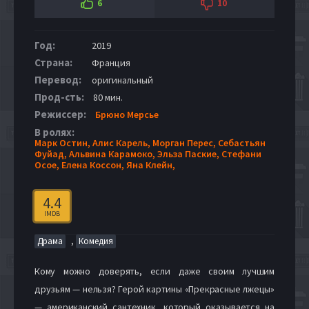
6
10
Год:
2019
Страна:
Франция
Перевод:
оригинальный
Прод-сть:
80 мин.
Режиссер:
Брюно Мерсье
В ролях:
Марк Остин,
Алис Карель,
Морган Перес,
Себастьян
Фуйад,
Альвина Карамоко,
Эльза Паские,
Стефани
Осое,
Елена Коссон,
Яна Клейн,
4.4
IMDB
,
Драма
Комедия
Кому можно доверять, если даже своим лучшим
друзьям — нельзя? Герой картины «Прекрасные лжецы»
— американский сантехник, который оказывается на