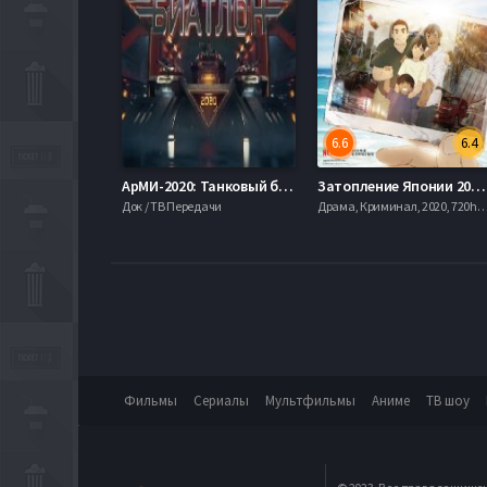
6.6
6.4
АрМИ-2020: Танковый биатлон (2020)
Затопление Японии 2020 (2020)
Док / ТВ Передачи
Драма, Криминал, 2020, 720hd, 
Фильмы
Сериалы
Мультфильмы
Аниме
ТВ шоу