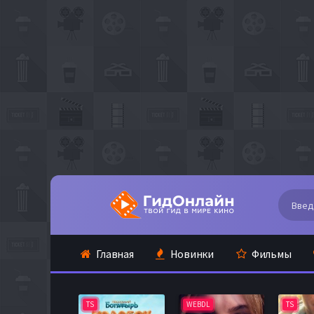
Главная
Новинки
Фильмы
TS
WEBDL
TS