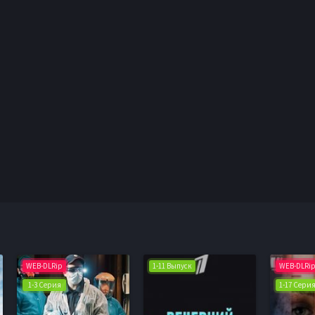
WEB-DLRip
1-11 Выпуск
WEB-DLRi
1-3 Серия
1-17 Сери