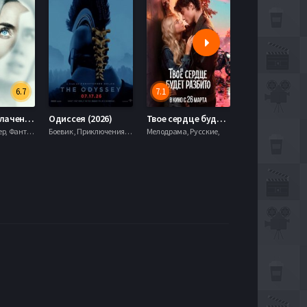
6.7
7.1
День разоблачения (2026)
Одиссея (2026)
Твое сердце будет разбито (2026)
Моана (2026)
Драма, Триллер, Фантастика,
Боевик , Приключения, Фэнтези,
Мелодрама, Русские,