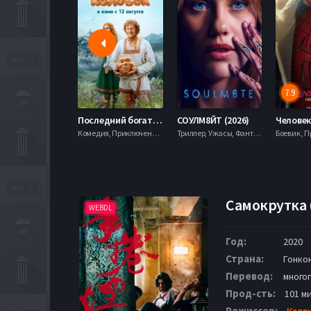
7.9
Последний богатырь. Колобок (2026)
СОУЛМ8ЙТ (2026)
Комедия, Приключения, Фэнтези,
Триллер, Ужасы, Фантастика,
Самокрутка 
WEBDL
Год:
2020
Страна:
Гонко
Перевод:
много
Прод-сть:
101 ми
Режиссер:
Келв