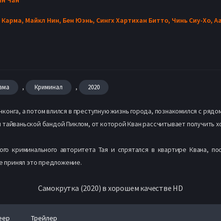
 Карма,
Майкл Нин,
Бен Юэнь,
Сингх Хартихан Битто,
Чинь Сиу-Хо,
А
,
,
ама
Криминал
2020
нконга, а потом влился в преступную жизнь города, познакомился с рядо
 тайваньской бандой Пиклом, от которой Кван рассчитывает получить х
ого криминального авторитета Тая и спрятался в квартире Квана, по
же принял это предложение.
Самокрутка (2020) в хорошем качестве HD
еер
Трейлер