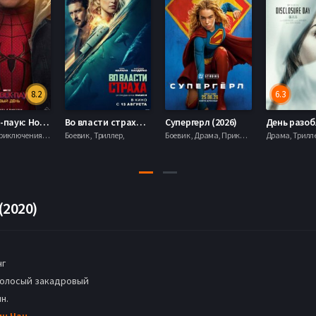
8.2
6.3
Человек-паук: Новый день (2026)
Во власти страха (2026)
Супергерл (2026)
Боевик , Приключения, Фантастика, Фэнтези,
Боевик , Триллер,
Боевик , Драма, Приключения, Фантастика,
(2020)
нг
голосый закадровый
н.
ин Чан