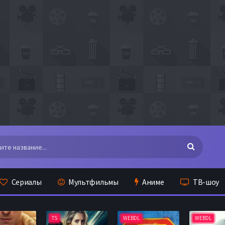
Сериалы
Мультфильмы
Аниме
ТВ-шоу
TS
WEBDL
WEBDL