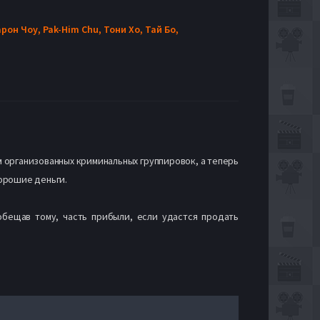
арон Чоу,
Pak-Him Chu,
Тони Хо,
Тай Бо,
м организованных криминальных группировок, а теперь
орошие деньги.
обещав тому, часть прибыли, если удастся продать