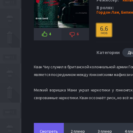
В ролях:
Гордон Лам,
Бипин
6.6
IMDB
4
6
Категории
Др
Кван Чиу служил в британской колониальной армии Го
является посредником между гонконгскими мафиози и
Мелкий воришка Мани украл наркотики у гонконгск
сворованные наркотики. Кван осознаёт риск, но всё 
Смотреть
2 плеер
3 плеер
4 пл