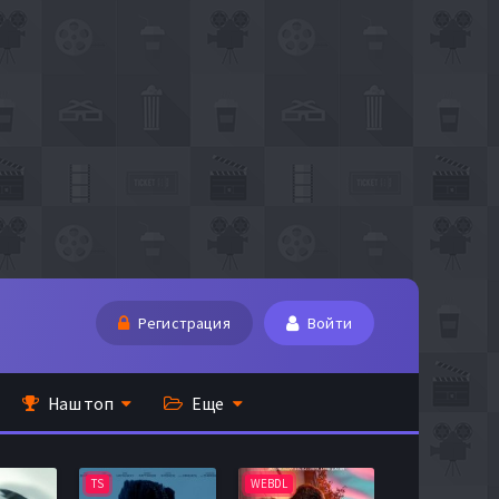
Регистрация
Войти
Наш топ
Еще
TS
WEBDL
TS