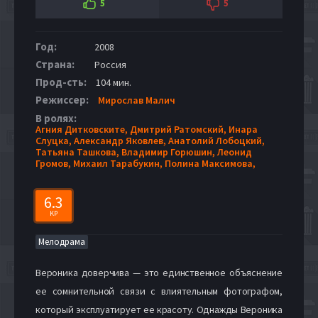
5
5
Год:
2008
Страна:
Россия
Прод-сть:
104 мин.
Режиссер:
Мирослав Малич
В ролях:
Агния Дитковските,
Дмитрий Ратомский,
Инара
Слуцка,
Александр Яковлев,
Анатолий Лобоцкий,
Татьяна Ташкова,
Владимир Горюшин,
Леонид
Громов,
Михаил Тарабукин,
Полина Максимова,
6.3
KP
Мелодрама
Вероника доверчива — это единственное объяснение
ее сомнительной связи с влиятельным фотографом,
который эксплуатирует ее красоту. Однажды Вероника