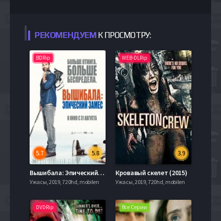
РЕКОМЕНДУЕМ
К ПРОСМОТРУ:
BDRip
WEB-DLRip
5.7
5.8
3.9
Вышибала: Эпический замес / Вышибала 2 (2017)
Кровавый скелет (2015)
Ужасы, 2019, 720hd, mobilen
Ужасы, 2019, 720hd, mobilen
DVDRip
Все Серии