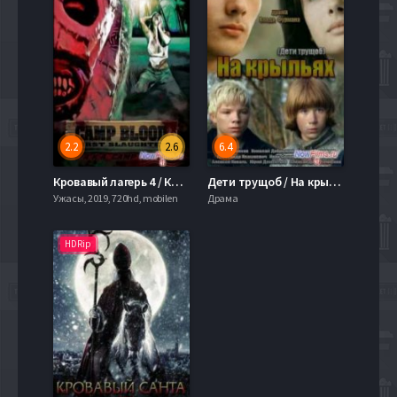
2.2
2.6
6.4
Кровавый лагерь 4 / Кровавый лагерь: Первая резня (2014)
Дети трущоб / На крыльях (2014)
Ужасы, 2019, 720hd, mobilen
Драма
HDRip