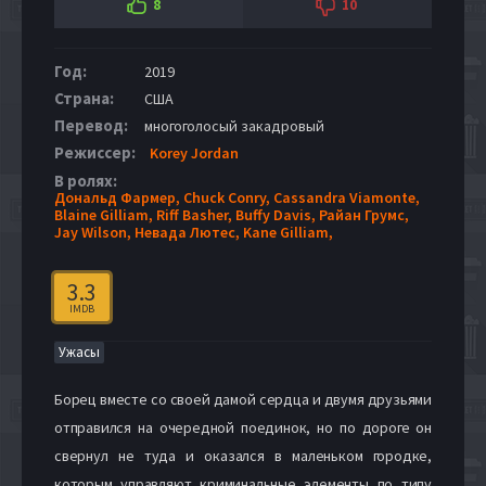
8
10
Год:
2019
Страна:
США
Перевод:
многоголосый закадровый
Режиссер:
Korey Jordan
В ролях:
Дональд Фармер,
Chuck Conry,
Cassandra Viamonte,
Blaine Gilliam,
Riff Basher,
Buffy Davis,
Райан Грумс,
Jay Wilson,
Невада Лютес,
Kane Gilliam,
3.3
IMDB
Ужасы
Борец вместе со своей дамой сердца и двумя друзьями
отправился на очередной поединок, но по дороге он
свернул не туда и оказался в маленьком городке,
которым управляют криминальные элементы по типу