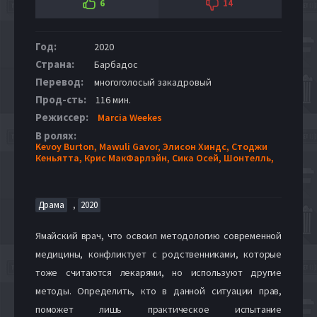
6
14
Год:
2020
Страна:
Барбадос
Перевод:
многоголосый закадровый
Прод-сть:
116 мин.
Режиссер:
Marcia Weekes
В ролях:
Kevoy Burton,
Mawuli Gavor,
Элисон Хиндс,
Стоджи
Кеньятта,
Крис МакФарлэйн,
Сика Осей,
Шонтелль,
,
Драма
2020
Ямайский врач, что освоил методологию современной
медицины, конфликтует с родственниками, которые
тоже считаются лекарями, но используют другие
методы. Определить, кто в данной ситуации прав,
поможет лишь практическое испытание