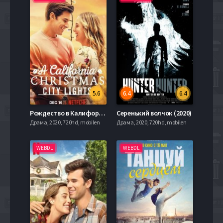
5.6
6.4
6.4
Рождество в Калифорнии: Огни большого города (2021)
Серенький волчок (2020)
Драма, 2020, 720hd, mobilen
Драма, 2020, 720hd, mobilen
WEBDL
WEBDL