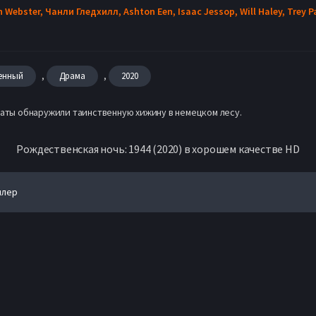
n Webster,
Чанли Гледхилл,
Ashton Een,
Isaac Jessop,
Will Haley,
Trey P
,
,
енный
Драма
2020
даты обнаружили таинственную хижину в немецком лесу.
Рождественская ночь: 1944 (2020) в хорошем качестве HD
йлер