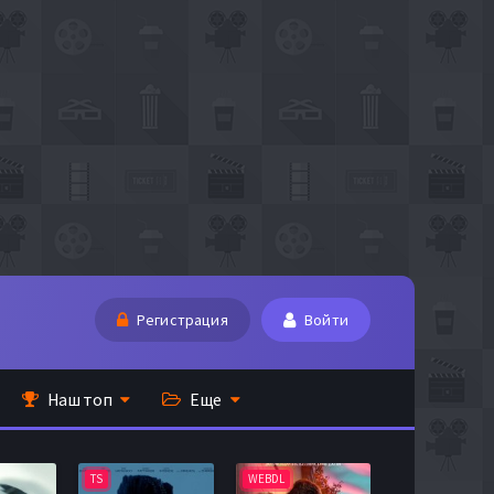
Регистрация
Войти
Наш топ
Еще
TS
WEBDL
TS