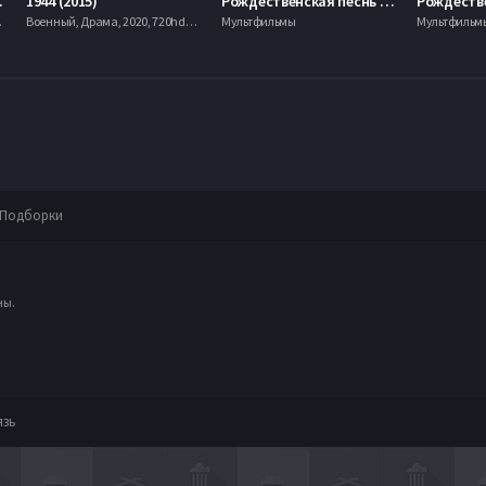
 (2013)
1944 (2015)
Рождественская песнь / Рождественская песня (1994)
mobilen
Военный, Драма, 2020, 720hd, mobilen
Мультфильмы
Мультфильм
Подборки
ны.
язь