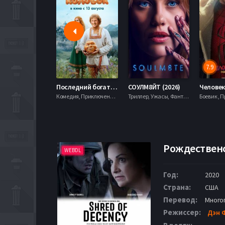
7.9
Последний богатырь. Колобок (2026)
СОУЛМ8ЙТ (2026)
Комедия, Приключения, Фэнтези,
Триллер, Ужасы, Фантастика,
Рождественск
WEBDL
Год:
2020
Страна:
США
Перевод:
Много
Режиссер:
Дэн 