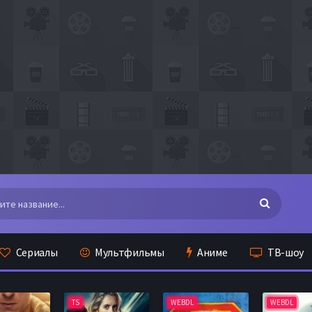
Сериалы
Мультфильмы
Аниме
ТВ-шоу
TS
WEBDL
WEBDL