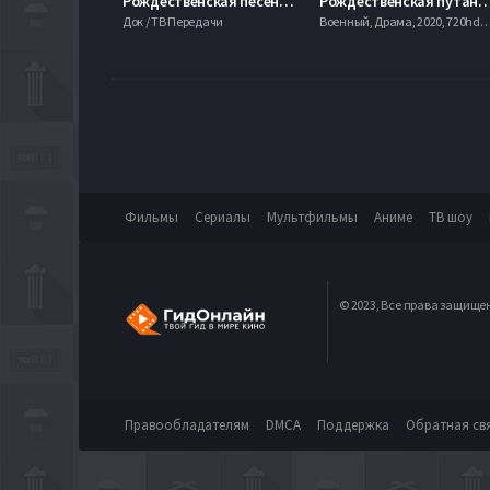
Рождественская песенка года-2015 (2016)
Рождественская путаница
Док / ТВ Передачи
Военный, Драма, 2020, 720hd, 
Фильмы
Сериалы
Мультфильмы
Аниме
ТВ шоу
© 2023, Все права защище
Правообладателям
DMCA
Поддержка
Обратная св