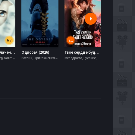
6.7
7.1
День разоблачения (2026)
Одиссея (2026)
Твое сердце будет разбито (2026)
Моана (2026)
Драма, Триллер, Фантастика,
Боевик , Приключения, Фэнтези,
Мелодрама, Русские,