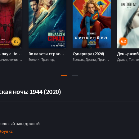
8.2
6.3
Человек-паук: Новый день (2026)
Во власти страха (2026)
Супергерл (2026)
Боевик , Приключения, Фантастика, Фэнтези,
Боевик , Триллер,
Боевик , Драма, Приключения, Фантастика,
ая ночь: 1944 (2020)
голосый закадровый
Фоулкс