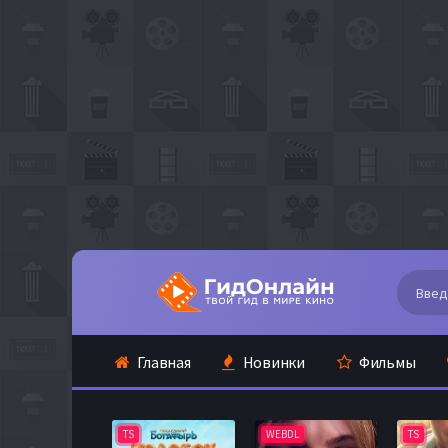
Главная
Новинки
Фильмы
TS
WEBDL
TS