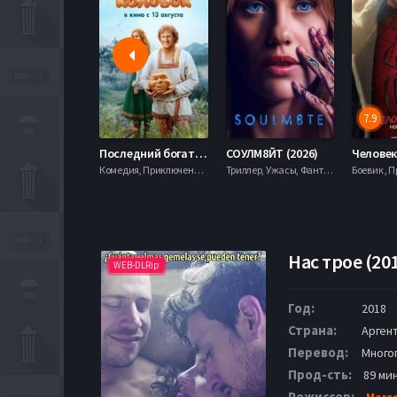
7.9
Последний богатырь. Колобок (2026)
СОУЛМ8ЙТ (2026)
Комедия, Приключения, Фэнтези,
Триллер, Ужасы, Фантастика,
Нас трое (20
WEB-DLRip
Год:
2018
Страна:
Арген
Перевод:
Много
Прод-сть:
89 мин
Режиссер:
Marc