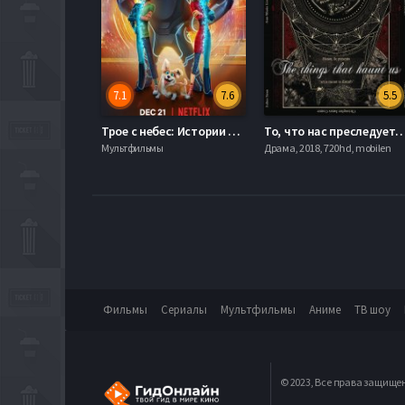
7.1
7.6
5.5
Трое с небес: Истории Аркадии (2018) 1-2 сезон
То, что нас преследуе
Мультфильмы
Драма, 2018, 720hd, mobilen
Фильмы
Сериалы
Мультфильмы
Аниме
ТВ шоу
© 2023, Все права защище