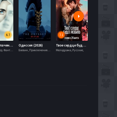
6.7
7.1
День разоблачения (2026)
Одиссея (2026)
Твое сердце будет разбито (2026)
Моана (2026)
Драма, Триллер, Фантастика,
Боевик , Приключения, Фэнтези,
Мелодрама, Русские,