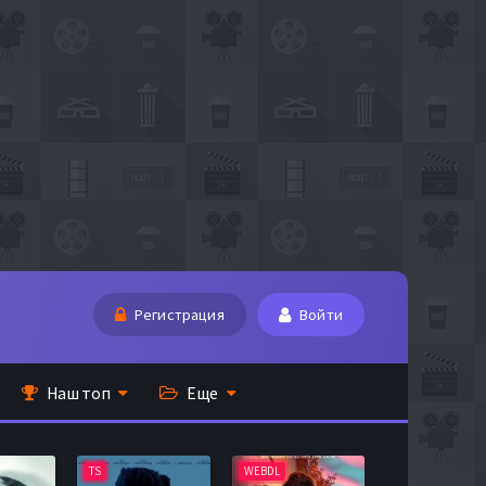
Регистрация
Войти
Наш топ
Еще
TS
WEBDL
TS