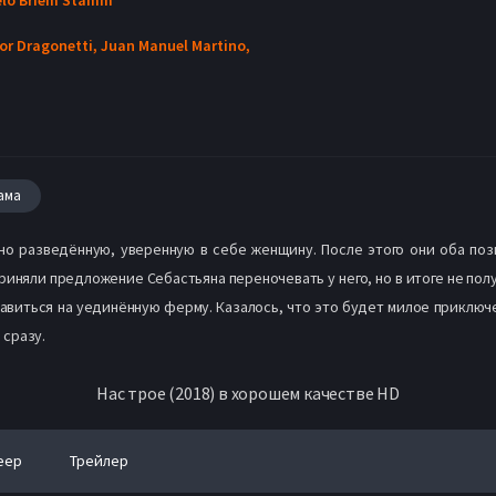
lor Dragonetti,
Juan Manuel Martino,
ама
вно разведённую, уверенную в себе женщину. После этого они оба по
приняли предложение Себастьяна переночевать у него, но в итоге не пол
авиться на уединённую ферму. Казалось, что это будет милое приключен
 сразу.
Нас трое (2018) в хорошем качестве HD
еер
Трейлер