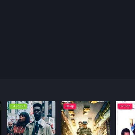
1-4 Серия
BDRip
DVDRip