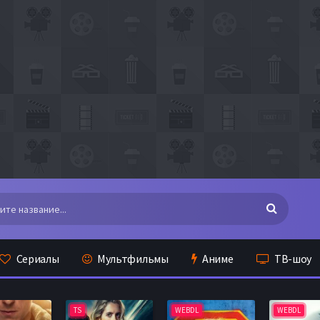
Сериалы
Мультфильмы
Аниме
ТВ-шоу
TS
WEBDL
WEBDL