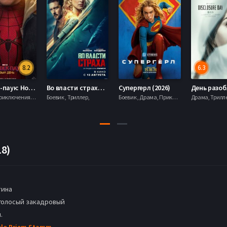
8.2
6.3
Человек-паук: Новый день (2026)
Во власти страха (2026)
Супергерл (2026)
Боевик , Приключения, Фантастика, Фэнтези,
Боевик , Триллер,
Боевик , Драма, Приключения, Фантастика,
18)
тина
голосый закадровый
.
elo Briem Stamm