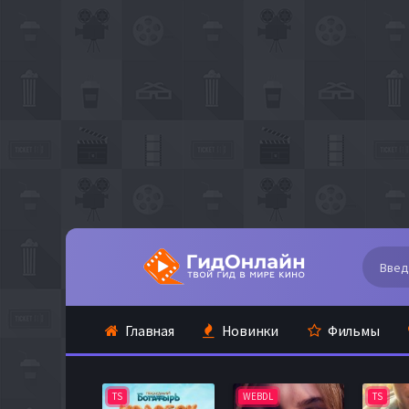
Главная
Новинки
Фильмы
TS
WEBDL
TS