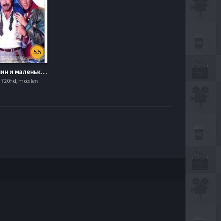
5.5
Трое мужчин и маленькая леди (1990)
 720hd, mobilen