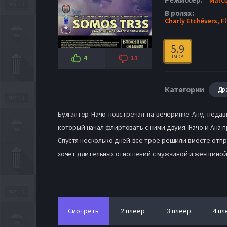
В ролях:
Charly Etchévers,
F
5.9
IMDB
4
11
Категории
Др
Бухгалтер Начо повстречал на вечеринке Ану, неда
который начал флиртовать с ними двумя. Начо и Ана 
Спустя несколько дней все трое решили вместе отпр
хочет длительных отношений с мужчиной и женщиной
Смотреть
2 плеер
3 плеер
4 пл