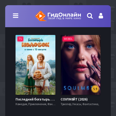
TS
WEBDL
TS
5.9
8.0
Последний богатырь. Колобок (2026)
СОУЛМ8ЙТ (2026)
Комедия, Приключения, Фэнтези,
Триллер, Ужасы, Фантастика,