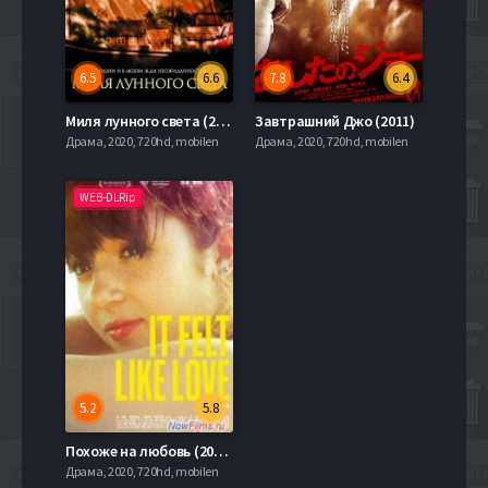
6.5
6.6
7.8
6.4
Миля лунного света (2002)
Завтрашний Джо (2011)
Драма, 2020, 720hd, mobilen
Драма, 2020, 720hd, mobilen
WEB-DLRip
5.2
5.8
Похоже на любовь (2013)
Драма, 2020, 720hd, mobilen