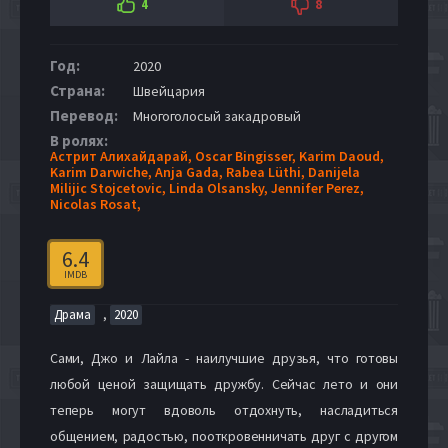
4
8
Год:
2020
Страна:
Швейцария
Перевод:
Многоголосый закадровый
В ролях:
Астрит Алихайдарай,
Oscar Bingisser,
Karim Daoud,
Karim Darwiche,
Anja Gada,
Rabea Lüthi,
Danijela
Milijic Stojcetovic,
Linda Olsansky,
Jennifer Perez,
Nicolas Rosat,
6.4
IMDB
,
Драма
2020
Сами, Джо и Лайла - наилучшие друзья, что готовы
любой ценой защищать дружбу. Сейчас лето и они
теперь могут вдоволь отдохнуть, насладиться
общением, радостью, пооткровенничать друг с другом