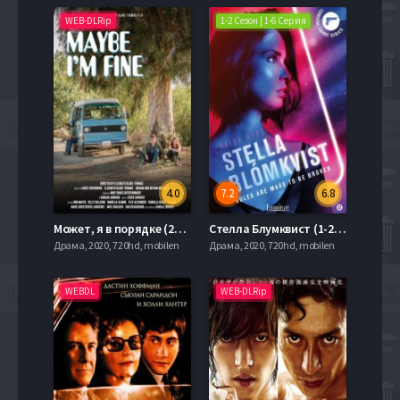
WEB-DLRip
1-2 Сезон | 1-6 Серия
4.0
7.2
6.8
Может, я в порядке (2018)
Стелла Блумквист (1-2 Сезон)
Драма, 2020, 720hd, mobilen
Драма, 2020, 720hd, mobilen
WEBDL
WEB-DLRip