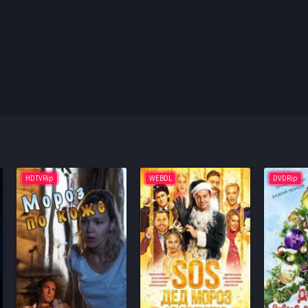
HDTVRip
WEBDL
DVDRip