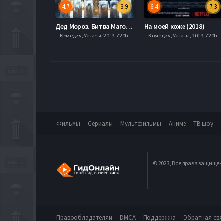
4.7
3.9
6.4
7.3
Дед Мороз. Битва Магов (2016)
На моей коже (2018)
, , Комедия, Ужасы, 2019, 720hd, mobilen
, , Комедия, Ужасы, 2019, 720
Фильмы
Сериалы
Мультфильмы
Аниме
ТВ шоу
© 2023, Все права защище
Правообладателям
DMCA
Поддержка
Обратная св