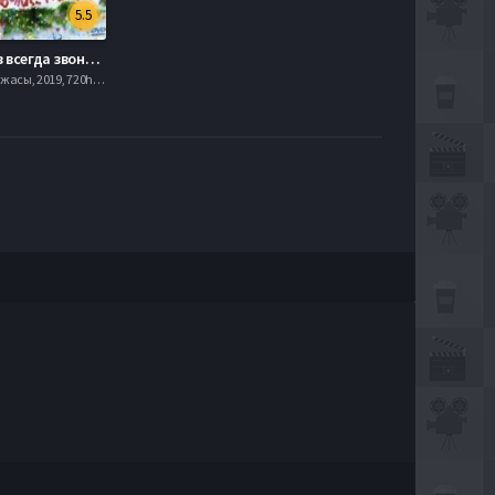
5.5
Дед Мороз всегда звонит… трижды! (2011)
, , Комедия, Ужасы, 2019, 720hd, mobilen