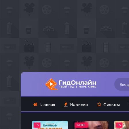
Главная
Новинки
Фильмы
TS
WEBDL
TS