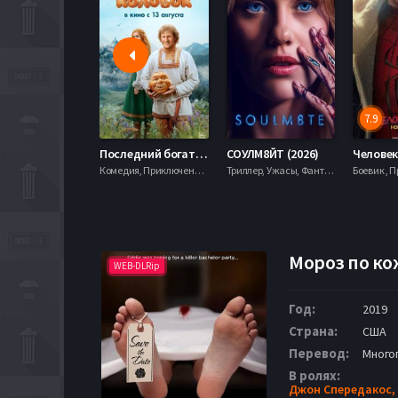
7.9
Последний богатырь. Колобок (2026)
СОУЛМ8ЙТ (2026)
Комедия, Приключения, Фэнтези,
Триллер, Ужасы, Фантастика,
Мороз по кож
WEB-DLRip
Год:
2019
Страна:
США
Перевод:
Много
В ролях:
Джон Спередакос,