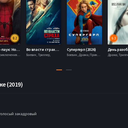
8.2
6.3
Человек-паук: Новый день (2026)
Во власти страха (2026)
Супергерл (2026)
Боевик , Приключения, Фантастика, Фэнтези,
Боевик , Триллер,
Боевик , Драма, Приключения, Фантастика,
е (2019)
голосый закадровый