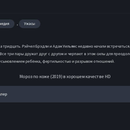
,
медия
Ужасы
 за тридцать. Рэйчел Брэдли и Адам Уильямс недавно начали встречатьс
 Все три пары дружат друг с другом и черпают в этом силы для преодо
 усыновлением ребёнка, фертильностью и разрывом отношений.
Мороз по коже (2019) в хорошем качестве HD
йлер