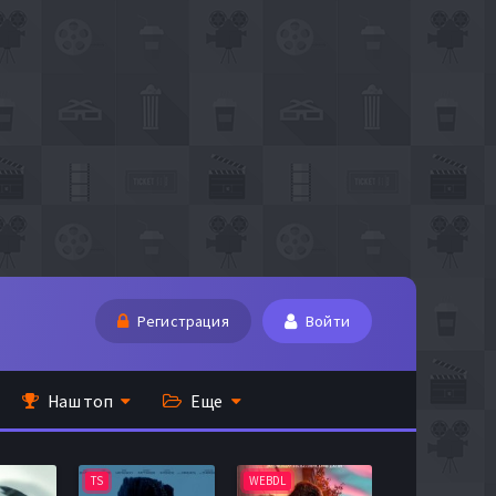
Регистрация
Войти
Наш топ
Еще
TS
WEBDL
TS