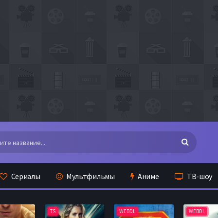
Сериалы
Мультфильмы
Аниме
ТВ-шоу
TS
WEBDL
WEBDL