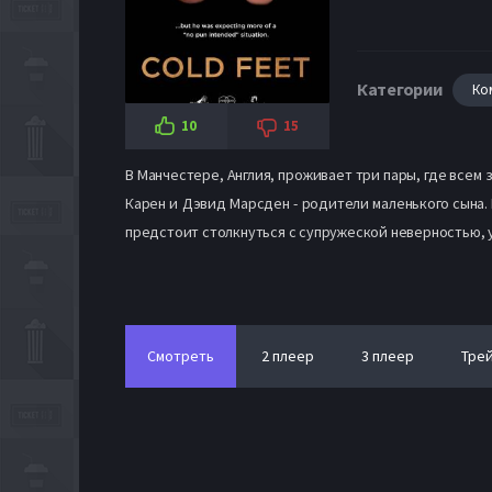
Категории
Ко
10
15
В Манчестере, Англия, проживает три пары, где всем
Карен и Дэвид Марсден - родители маленького сына.
предстоит столкнуться с супружеской неверностью,
Смотреть
2 плеер
3 плеер
Тре