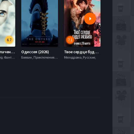
6.7
7.1
День разоблачения (2026)
Одиссея (2026)
Твое сердце будет разбито (2026)
Моана (2026)
Драма, Триллер, Фантастика,
Боевик , Приключения, Фэнтези,
Мелодрама, Русские,