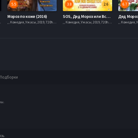
5.5
3.8
2.6
6.7
Мороз по коже (2016)
SOS, Дед Мороз или Все сбудется! (2015)
hd, mobilen
, , Комедия, Ужасы, 2019, 720hd, mobilen
, , Комедия, Ужасы, 2019, 720hd, mobilen
Подборки
ны.
язь