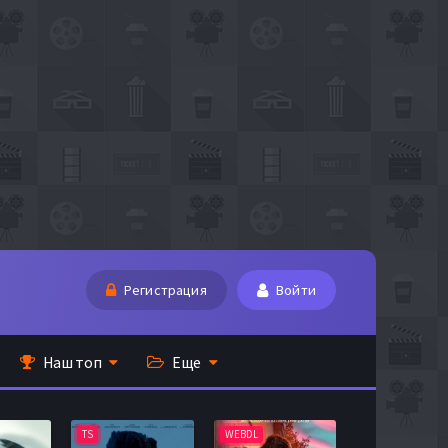
Регистрация
Войти
Наш топ
Еще
TS
WEBDL
TS