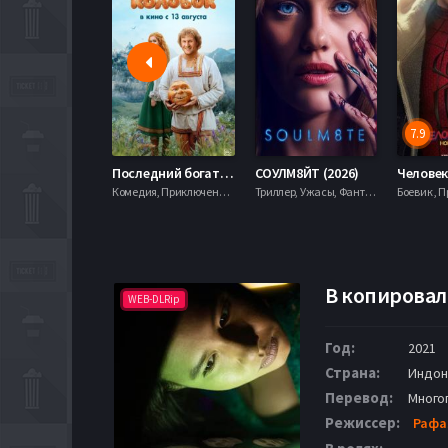
7.9
Последний богатырь. Колобок (2026)
СОУЛМ8ЙТ (2026)
Комедия, Приключения, Фэнтези,
Триллер, Ужасы, Фантастика,
В копировал
WEB-DLRip
Год:
2021
Страна:
Индон
Перевод:
Много
Режиссер:
Рафа