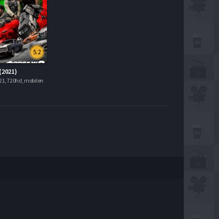
5.2
(2021)
21, 720hd, mobilen