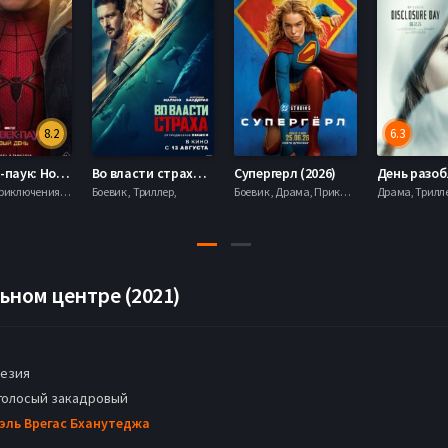
8.2
6.3
Человек-паук: Новый день (2026)
Во власти страха (2026)
Супергерл (2026)
Боевик , Приключения, Фантастика, Фэнтези,
Боевик , Триллер,
Боевик , Драма, Приключения, Фантастика,
ьном центре (2021)
езия
голосый закадровый
эль Врегас Бханутеджа