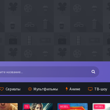
Сериалы
Мультфильмы
Аниме
ТВ-шоу
TS
WEBDL
WEBDL