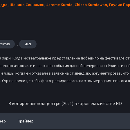
ндра,
Шенина Синнамон,
Jerome Kurnia,
Chicco Kurniawan,
Гиулио Па
,
тектив
2021
а Хари. Когда их театральное представление победило на фестивале ст
чество алкоголя и из-за этого события данной вечеринки стёрлись из её
ём лишь, когда ей отказали в заявке на стипендию, аргументировав, что
Сур не помнит, чтобы фотографировалась на этом мероприятии... она в
В копировальном центре (2021) в хорошем качестве HD
еер
Трейлер