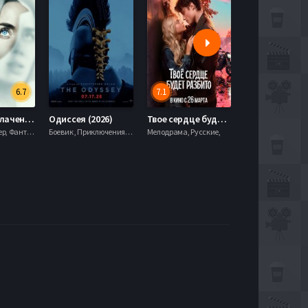
6.7
7.1
День разоблачения (2026)
Одиссея (2026)
Твое сердце будет разбито (2026)
Моана (2026)
Драма, Триллер, Фантастика,
Боевик , Приключения, Фэнтези,
Мелодрама, Русские,