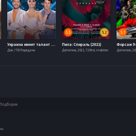
5.5
5.2
5.7
Украина имеет талант (2021)
Пила: Спираль (2021)
Форсаж 9 
Док / ТВ Передачи
Детектив, 2021, 720hd, mobilen
Детектив, 20
Подборки
ны.