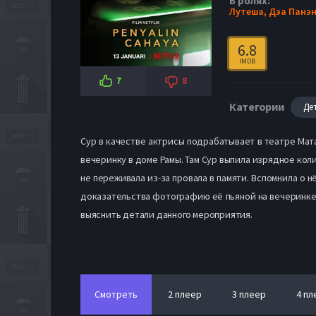
В ролях:
Лутеша,
Дэа Панэ
6.8
IMDB
7
8
Категории
Де
Сур в качестве актрисы подрабатывает в театре Мат
вечеринку в доме Рамы. Там Сур выпила изрядное коли
не переживала из-за провала в памяти. Вспомнила о н
доказательства фотографию её пьяной на вечеринке. 
выяснить детали данного мероприятия.
Смотреть
2 плеер
3 плеер
4 пл