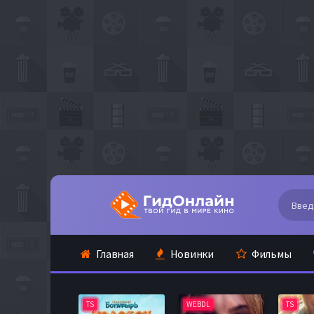
Главная
Новинки
Фильмы
TS
WEBDL
TS