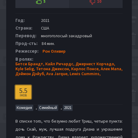
5
10
Год:
2021
Страна:
США
Перевод:
многоголосый закадровый
Прод-сть:
84 мин.
Режиссер:
Рон Оливер
В ролях:
Бетси Брандт,
Кайл Ричардс,
Джернест Корчадо,
Kyle Selig,
Тетона Джексон,
Карлос Понсе,
Алек Мапа,
Дэймон Дэйуб,
Ava Jarque,
Lewis Cummins,
5.5
IMDB
,
,
Комедия
Семейный
2021
В списке того, что безумно любит Триш, четыре пункта:
дочь Скай, муж, лучшая подруга Диана и украшение
дома к Рождеству. Диана владеет художественной