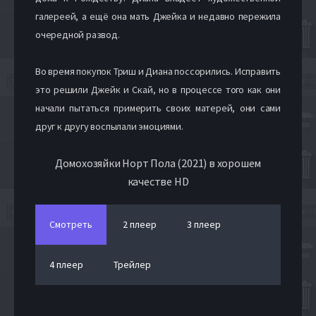
галереей, а ещё она мать Джейка и недавно пережила
очередной развод.
Во время покупок Триш и Диана поссорились. Исправить
это решили Джейк и Скай, но в процессе того как они
начали пытаться примерить своих матерей, они сами
друг к другу воспылали эмоциями.
Домохозяйки Норт Пола (2021) в хорошем
качестве HD
Смотреть
2 плеер
3 плеер
4 плеер
Трейлер