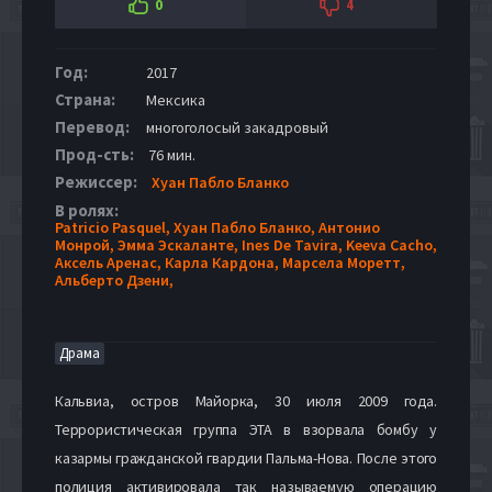
0
4
Год:
2017
Страна:
Мексика
Перевод:
многоголосый закадровый
Прод-сть:
76 мин.
Режиссер:
Хуан Пабло Бланко
В ролях:
Patricio Pasquel,
Хуан Пабло Бланко,
Антонио
Монрой,
Эмма Эскаланте,
Ines De Tavira,
Keeva Cacho,
Аксель Аренас,
Карла Кардона,
Марсела Моретт,
Альберто Дзени,
Драма
Кальвиа, остров Майорка, 30 июля 2009 года.
Террористическая группа ЭТА в взорвала бомбу у
казармы гражданской гвардии Пальма-Нова. После этого
полиция активировала так называемую операцию