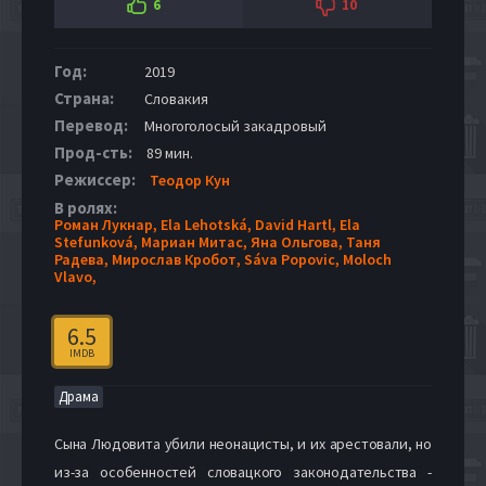
6
10
Год:
2019
Страна:
Словакия
Перевод:
Многоголосый закадровый
Прод-сть:
89 мин.
Режиссер:
Теодор Кун
В ролях:
Роман Лукнар,
Ela Lehotská,
David Hartl,
Ela
Stefunková,
Мариан Митас,
Яна Ольгова,
Таня
Радева,
Мирослав Кробот,
Sáva Popovic,
Moloch
Vlavo,
6.5
IMDB
Драма
Сына Людовита убили неонацисты, и их арестовали, но
из-за особенностей словацкого законодательства -