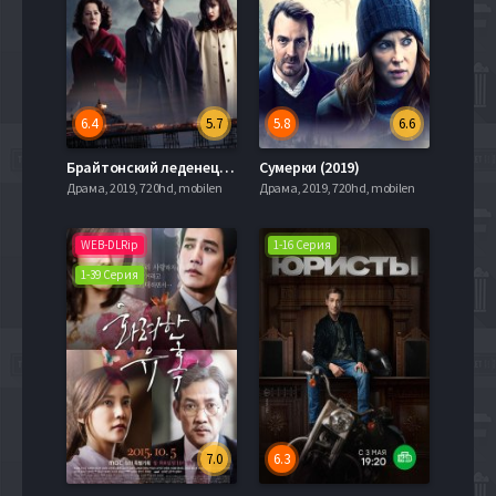
6.4
5.7
5.8
6.6
Брайтонский леденец (2010)
Сумерки (2019)
Драма, 2019, 720hd, mobilen
Драма, 2019, 720hd, mobilen
WEB-DLRip
1-16 Серия
1-39 Серия
7.0
6.3