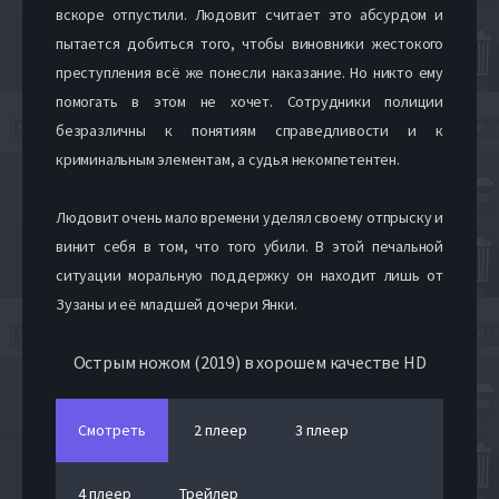
вскоре отпустили. Людовит считает это абсурдом и
пытается добиться того, чтобы виновники жестокого
преступления всё же понесли наказание. Но никто ему
помогать в этом не хочет. Сотрудники полиции
безразличны к понятиям справедливости и к
криминальным элементам, а судья некомпетентен.
Людовит очень мало времени уделял своему отпрыску и
винит себя в том, что того убили. В этой печальной
ситуации моральную поддержку он находит лишь от
Зузаны и её младшей дочери Янки.
Острым ножом (2019) в хорошем качестве HD
Смотреть
2 плеер
3 плеер
4 плеер
Трейлер