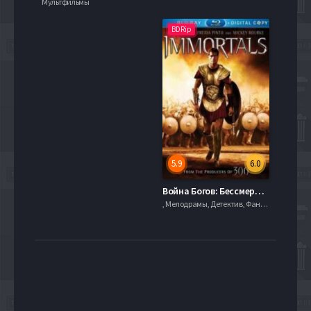
Мультфильмы
BDRip
5.9
6.0
Война Богов: Бессмертные (2011)
, Мелодрамы, Детектив, Фантастика, serial.mob