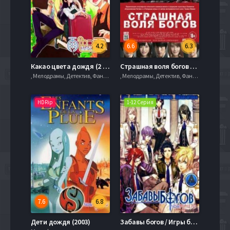
4.2
6.6
6.3
Какао цвета дождя (2 Сезон) (2015)
Страшная воля богов (2014)
, Мелодрамы, Детектив, Фантастика, serial.mob
, Мелодрамы, Детектив, Фантастика, serial.mob
HDRip
1-12 Серия
7.6
6.8
Дети дождя (2003)
Забавы богов / Игры богов (2014)