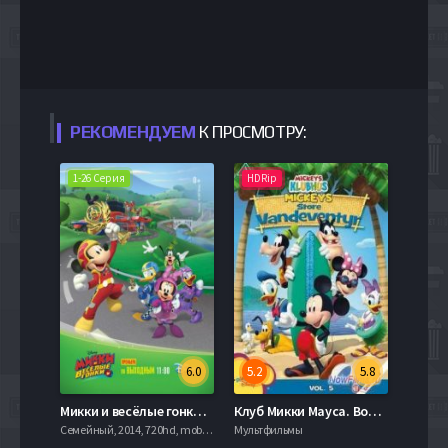
РЕКОМЕНДУЕМ
К ПРОСМОТРУ:
1-26 Серия
HDRip
6.0
5.2
5.8
Микки и весёлые гонки (2017)
Клуб Микки Мауса. Волшебные приключения в стране сказок (2006)
Семейный, 2014, 720hd, mobilen
Мультфильмы