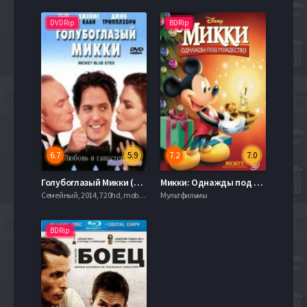
DVDRip
BDRip
6.7
5.9
7.2
7.0
Голубоглазый Микки (1999)
Микки: Однажды под Рождество (1999)
Семейный, 2014, 720hd, mobilen
Мультфильмы
BDRip