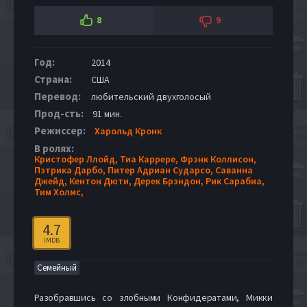
8
9
Год:
2014
Страна:
США
Перевод:
любительский двухголосый
Прод-сть:
91 мин.
Режиссер:
Харольд Кронк
В ролях:
Кристофер Ллойд,
Тиа Каррере,
Фрэнк Коллисон,
Пэтрика Дарбо,
Питер Адриан Сударсо,
Саванна
Джейд,
Кентон Дюти,
Дерек Брэндон,
Рик Сарабиа,
Тим Холмс,
4.7
IMDB
Семейный
Разобравшись со злобными Конфидератами, Микки