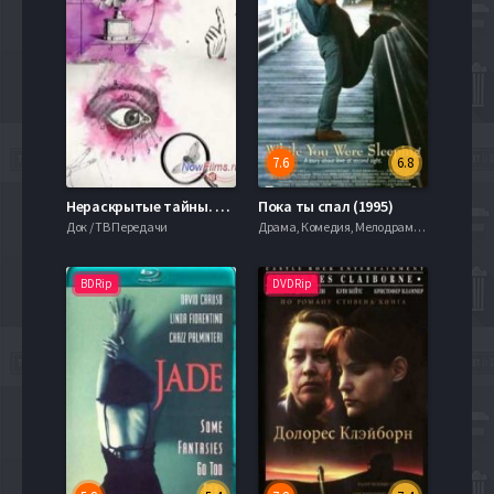
7.6
6.8
Нераскрытые тайны. Зачем большевики изучали оккультные науки (2014)
Пока ты спал (1995)
Док / ТВ Передачи
Драма, Комедия, Мелодрама, Фэнтези, 1995, 720hd, mobilen
BDRip
DVDRip