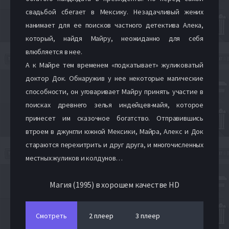
свадьбой сбегает в Мексику. Незадачливый жених
нанимает для ее поисков частного детектива Алека,
который, найдя Майру, неожиданно для себя
влюбляется в нее.
А к Майре тем временем «подкатывает» жуликоватый
доктор Док. Обнаружив у нее некоторые магические
способности, он уговаривает Майру принять участие в
поисках древнего зелья индейцев-майя, которое
принесет им сказочное богатство. Отправившись
втроем в джунгли южной Мексики, Майра, Алекс и Док
стараются перехитрить и друг друга, и многочисленных
местных жуликов и колдунов…
Магия (1995) в хорошем качестве HD
Смотреть
2 плеер
3 плеер