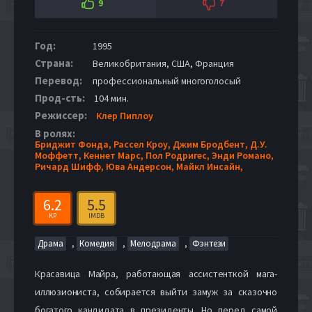
9
7
Год:
1995
Страна:
Великобритания, США, Франция
Перевод:
профессиональный многоголосый
Прод-сть:
104 мин.
Режиссер:
Клер Пиплоу
В ролях:
Бриджит Фонда,
Рассел Кроу,
Джим Бродбент,
Д.У.
Моффетт,
Кеннет Марс,
Пол Родригес,
Энди Романо,
Ричард Шифф,
Юва Андерсон,
Майкл Инсайн,
6.2
5.5
KP
IMDB
,
,
,
Драма
Комедия
Мелодрама
Фэнтези
Красавица Майра, работающая ассистенткой мага-
иллюзиониста, собирается выйти замуж за сказочно
богатого кандидата в президенты. Но перед самой