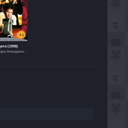
6.1
ело (1998)
Драма, Комедия, Мелодрама, Фэнтези, 720hd, mobilen