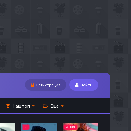
Регистрация
Войти
Наш топ
Еще
TS
WEBDL
TS