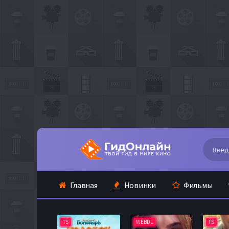
Главная
Новинки
Фильмы
TS
WEBDL
TS