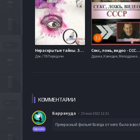
7.2
Нераскрытые тайны. Зачем большевики изучали оккультные науки (2014)
Секс, ложь, видео - СССР (20
Док / ТВ Передачи
Драма, Комедия, Мелодрама, Фэнтези, 72
КОММЕН
ТАРИИ
Барракуда
23 мая 2022 12:31
Прекрасный фильм! Всегда от него была в вост
Офлайн