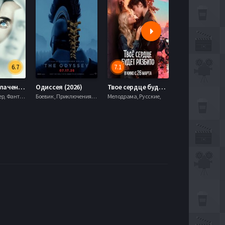
6.7
7.1
День разоблачения (2026)
Одиссея (2026)
Твое сердце будет разбито (2026)
Моана (2026)
Драма, Триллер, Фантастика,
Боевик , Приключения, Фэнтези,
Мелодрама, Русские,