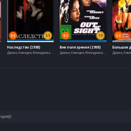
6.6
5.5
6.8
7.0
6.8
05)
Наследство (1998)
Вне поля зрения (1998)
Большое д
0hd, mobilen
Драма, Комедия, Мелодрама, Фэнтези, 720hd, mobilen
Драма, Комедия, Мелодрама, Фэнтези, 720hd, mobilen
орге)))