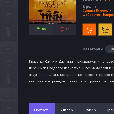
В ролях:
Сандра Буллок,
Ни
Фойерстин,
Капри
7.2
6.4
69
10
KP
IMDB
Категории
Др
Красотки Салли и Джиллиан принадлежат к колдовс
перенимают родовое проклятие, и все их любовные 
замужества Салли, которое закончилось скоропости
высшие силы проведают о нем. Несмотря на то, что он
Смотреть
2 плеер
3 плеер
Тре