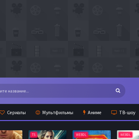
Сериалы
Мультфильмы
Аниме
ТВ-шоу
TS
WEBDL
WEBDL