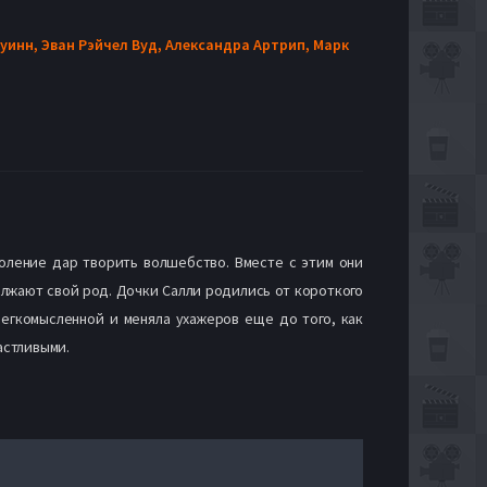
Куинн,
Эван Рэйчел Вуд,
Александра Артрип,
Марк
оление дар творить волшебство. Вместе с этим они
лжают свой род. Дочки Салли родились от короткого
легкомысленной и меняла ухажеров еще до того, как
астливыми.