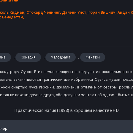
коль Кидман,
Стокард Ченнинг,
Дайэнн Уист,
Горан Вишнич,
Айдан 
с Бенедетти,
,
,
,
ама
Комедия
Мелодрама
Фэнтези
кому роду Оуэнс. В их семье женщины наследуют из поколения в пок
романы заканчиваются трагически для избранника. Оуэнсы чудом продо
жной смертью мужа героини. Джиллиан, в отличие от сестры, росла 
и так не похожи друг на друга, обе девушки мечтают об одном – быть сч
Практическая магия (1998) в хорошем качестве HD
йлер