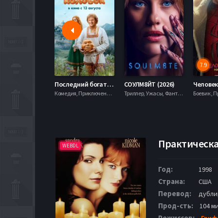
7.9
Последний богатырь. Колобок (2026)
СОУЛМ8ЙТ (2026)
Комедия, Приключения, Фэнтези,
Триллер, Ужасы, Фантастика,
Практическая
WEBDL
Год:
1998
Страна:
США
Перевод:
дубли
Прод-сть:
104 ми
Режиссер:
Гриф