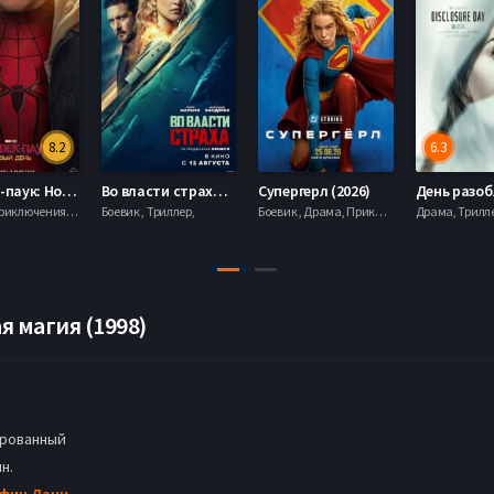
8.2
6.3
Человек-паук: Новый день (2026)
Во власти страха (2026)
Супергерл (2026)
Боевик , Приключения, Фантастика, Фэнтези,
Боевик , Триллер,
Боевик , Драма, Приключения, Фантастика,
 магия (1998)
рованный
н.
фин Данн