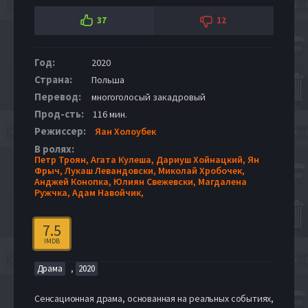
37
12
Год:
2020
Страна:
Польша
Перевод:
многоголосый закадровый
Прод-сть:
116 мин.
Режиссер:
Яан Холоубек
В ролях:
Петр Троян,
Агата Кулеша,
Дариуш Хойнацкий,
Ян
Фрыч,
Лукаш Левандовски,
Миколай Хробочек,
Анджей Конопка,
Юлиян Свежевски,
Магдалена
Ружчка,
Адам Навойчик,
7.5
IMDB
,
Драма
2020
Сенсационная драма, основанная на реальных событиях,