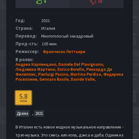
4
20
Год:
2021
Страна:
Италия
Перевод:
Многоголосый закадровый
Прод-сть:
105 мин.
Режиссер:
Франческо Леттьери
В ролях:
Андреа Карпенцано,
Daniele Del Plavignano,
Людовика Мартино,
Enrico Borello,
Риккардо Де
Филиппис,
Pierluigi Pasino,
Martino Perdisa,
Федерика
Роселлини,
Gennaro Basile,
Davide Valle,
5.8
IMDB
,
Драма
2021
В Италии есть новое модное музыкальное направление -
трэп-музыка. Это смесь хип-хопа, дэнса и даба. Одним из