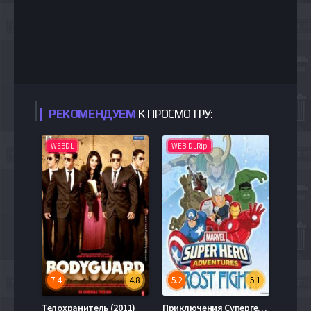
РЕКОМЕНДУЕМ
К ПРОСМОТРУ:
WEBDL
WEB-DLRip
7.4
4.8
5.2
5.1
Телохранитель (2011)
Приключения Супергероев: Морозный Бой (2015)