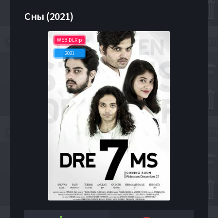
Сны (2021)
WEB-DLRip
2021