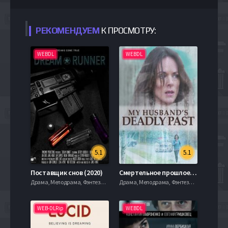
РЕКОМЕНДУЕМ
К ПРОСМОТРУ:
WEBDL
WEBDL
5.1
5.1
Поставщик снов (2020)
Смертельное прошлое моего мужа / Женщина на грани (2020)
Драма, Мелодрама, Фэнтези, 2021, 720hd, mobilen
Драма, Мелодрама, Фэнтези, 2021, 720hd, mobilen
WEB-DLRip
WEBDL