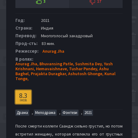
3
17
Год:
2021
Страна:
Индия
Перевод:
Многоголосый закадровый
Прод-сть:
83 мин.
Режиссер:
Anurag Jha
В ролях:
Anurag Jha,
Bhuvansing Patle,
Sushmita Dey,
Yash
Krishnani,
Hemavaishnave,
Tushar Pandey,
Ashu
Baghel,
Prajakta Duragkar,
Ashutosh Ghonge,
Kunal
Tonge,
8.3
IMDB
,
,
,
Драма
Мелодрама
Фэнтези
2021
После смерти коллеги Саандж сильно грустил, но потом
встретил женщину, которая отвлекла его от грустных