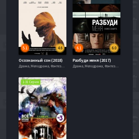
5.1
4.6
6.1
6.0
Осознанный сон (2018)
Разбуди меня (2017)
Драма, Мелодрама, Фэнтези, 2021, 720hd, mobilen
Драма, Мелодрама, Фэнтези, 2021, 720hd, mobilen
1-31 Серия