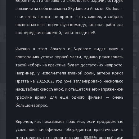
Вероятно, это связано со сложностью задачи, которую
взвалили на себя компании Skydance и Amazon Studios —
в их планы входит не просто снять сиквел, а собрать
полностью всю творческую команду, которая работала
как перед кинокамерой, так и позади неё.
Именно в этом Amazon и Skydance видят ключ к
повторению успеха первой части, однако реализовать
такой «сбор» на практике будет достаточно непросто.
Например, у исполнителя главной роли, актёра Криса
Пратта на 2022-2023 год уже запланировано несколько
масштабных киносъёмок, и отыщется в его напряжённом
графике время для ещё одного фильма — очень
большой вопрос.
Впрочем, как показывает практика, если продолжение
успешного кинофильма обсуждается практически в
день релиза, то с вероятностью в 99,99% оно всё-таки