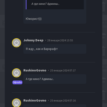
А где кино? Админы..
Юморист)))
Johnny Deep
28 января 2024 13:55
Я жду , как и Варкрафт
RuskinoGovno
25 января 2024 07:17
А где кино? Админы..
Офлайн
RuskinoGovno
25 января 2024 07:16