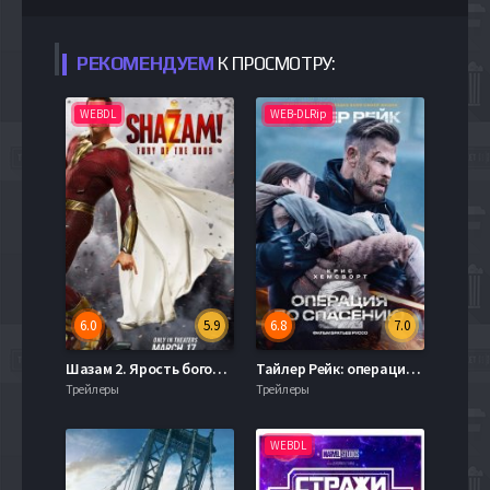
РЕКОМЕНДУЕМ
К ПРОСМОТРУ:
WEBDL
WEB-DLRip
6.0
5.9
6.8
7.0
Шазам 2. Ярость богов (2023)
Тайлер Рейк: операция по спасению 2 / Эвакуация 2 (2023)
Трейлеры
Трейлеры
WEBDL