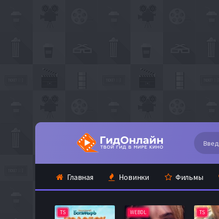
Главная
Новинки
Фильмы
TS
WEBDL
TS