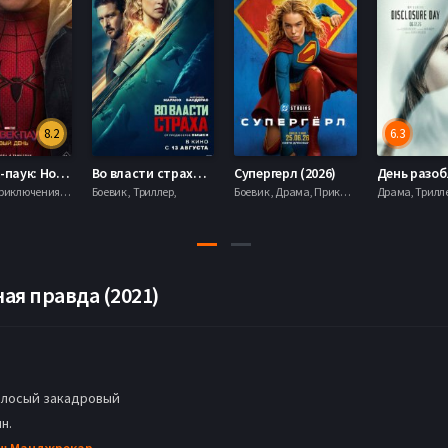
8.2
6.3
Человек-паук: Новый день (2026)
Во власти страха (2026)
Супергерл (2026)
Боевик , Приключения, Фантастика, Фэнтези,
Боевик , Триллер,
Боевик , Драма, Приключения, Фантастика,
ая правда (2021)
олосый закадровый
н.
ш Манджрекар