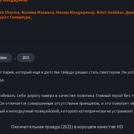
sh Sharma,
Махима Маквана,
Махеш Манджрекар,
Rohit Haldikar,
Джи
арат Ганешпуре,
,
евик
2021
г парня, который ещё в детстве твёрдо решил стать гангстером. Он ус
де.
обивать себе дорогу наверх в качестве политика. Главный герой без т
Он отличается совершенным отсутствием принципов, и это помогает ем
стный и неподкупный полицейский, которого категорически не устраивае
Окончательная правда (2021) в хорошем качестве HD