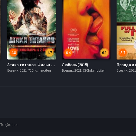
4.8
4.7
6.4
6.1
5.7
Атака титанов. Фильм второй: Конец света (2015)
Любовь (2015)
Боевик , 2021, 720hd, mobilen
Боевик , 2021, 720hd, mobilen
Боевик , 202
Подборки