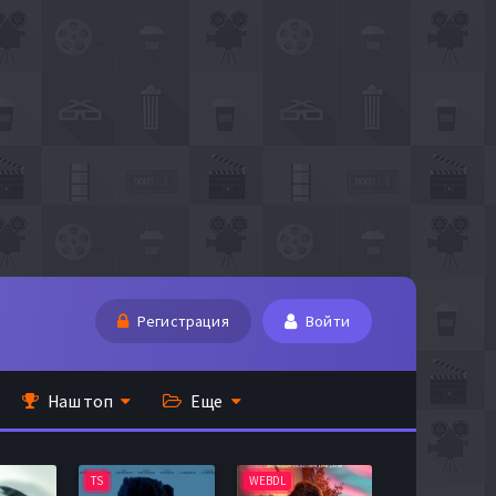
Регистрация
Войти
Наш топ
Еще
TS
WEBDL
TS