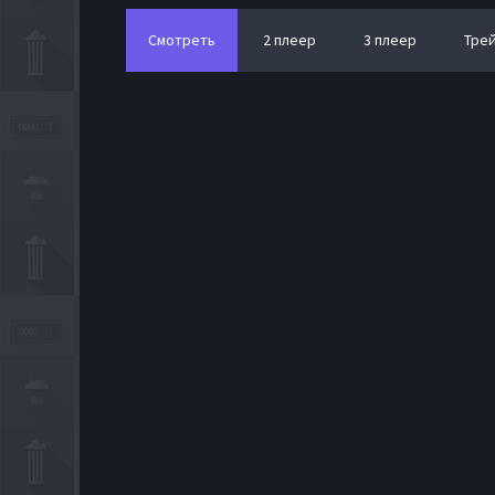
Смотреть
2 плеер
3 плеер
Тре