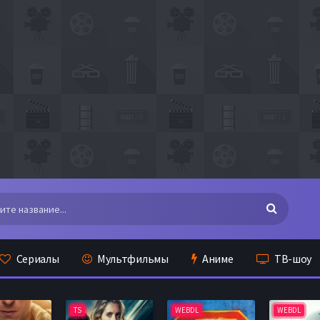
Сериалы
Мультфильмы
Аниме
ТВ-шоу
TS
WEBDL
WEBDL