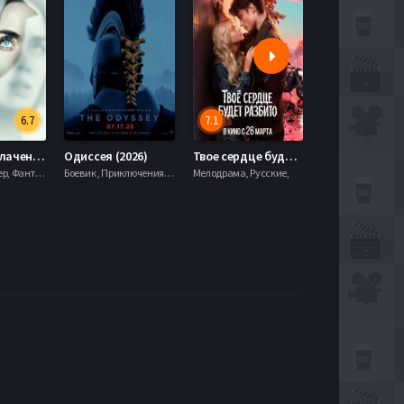
6.7
7.1
День разоблачения (2026)
Одиссея (2026)
Твое сердце будет разбито (2026)
Моана (2026)
Драма, Триллер, Фантастика,
Боевик , Приключения, Фэнтези,
Мелодрама, Русские,