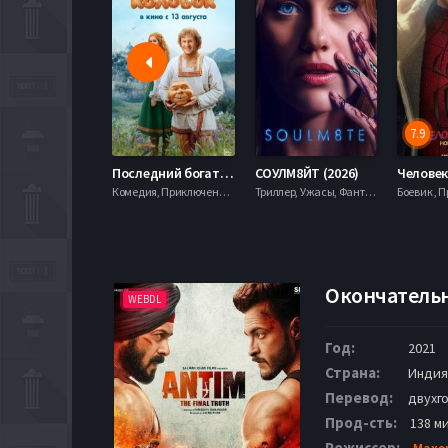
7.9
Последний богатырь. Колобок (2026)
СОУЛМ8ЙТ (2026)
Комедия, Приключения, Фэнтези,
Триллер, Ужасы, Фантастика,
Окончательн
WEBDL
Год:
2021
Страна:
Индия
Перевод:
двухг
Прод-сть:
138 ми
Режиссер:
Махе