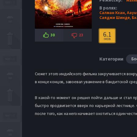
В ролях:
Салман Кхан,
Aayu
Саяджи Шинде,
Бх
6.1
30
23
IMDB
Категории
Бо
Сюжет этого индийского фильма закручивается вокру
в конце концов, завоевал уважение в бандитской сре
В какой-то момент он решил пойти дальше и стал пр
быстро продвигается вверх по карьерной лестнице. 
после того, как на него начинает охотиться один че