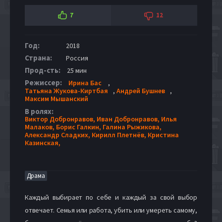
7
12
Год:
2018
Страна:
Россия
Прод-сть:
25 мин
Режиссер:
Ирина Бас
,
Татьяна Жукова-Киртбая
,
Андрей Бушнев
,
Максим Мышанский
В ролях:
Виктор Добронравов,
Иван Добронравов,
Илья
Малаков,
Борис Галкин,
Галина Рыжикова,
Александр Сладких,
Кирилл Плетнёв,
Кристина
Казинская,
Драма
Каждый выбирает по себе и каждый за свой выбор
отвечает. Семья или работа, убить или умереть самому,