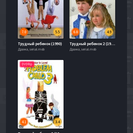
7.0
5.5
6.8
4.9
Трудный ребенок (1990)
Трудный ребенок 2 (1991)
Драма, serial.mob
Драма, serial.mob
DVDRip
4.1
3.4