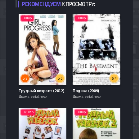
РЕКОМЕНДУЕМ
К ПРОСМОТРУ:
HDRip
HDRip
5.9
5.6
6.4
Трудный возраст (2012)
Подвал (2009)
Драма, serial.mob
Драма, serial.mob
DVDRip
HDRip