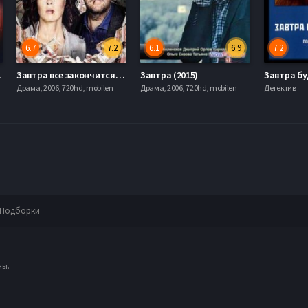
6.7
7.2
6.1
6.9
7.2
2015)
Завтра все закончится (2016)
Завтра (2015)
Драма, 2006, 720hd, mobilen
Драма, 2006, 720hd, mobilen
Детектив
Подборки
ны.