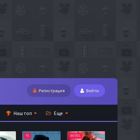
Регистрация
Войти
Наш топ
Еще
TS
WEBDL
TS