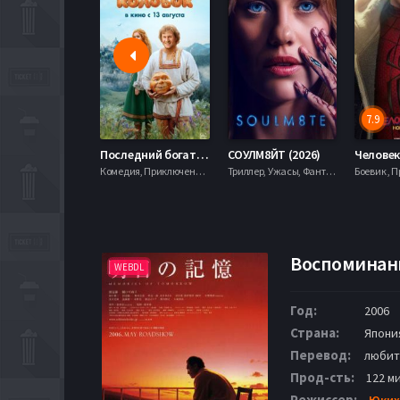
7.9
Последний богатырь. Колобок (2026)
СОУЛМ8ЙТ (2026)
Комедия, Приключения, Фэнтези,
Триллер, Ужасы, Фантастика,
Воспоминания
WEBDL
Год:
2006
Страна:
Япони
Перевод:
любит
Прод-сть:
122 ми
Режиссер:
Юких