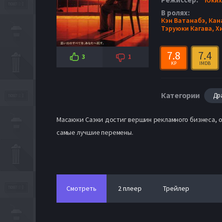
В ролях:
Кэн Ватанабэ,
Кан
Тэруюки Кагава,
Х
7.8
7.4
3
1
KP
IMDB
Категории
Др
Масаюки Саэки достиг вершин рекламного бизнеса, о
самые лучшие перемены.
Смотреть
2 плеер
Трейлер