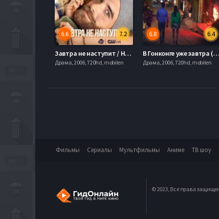
6.6
7.2
6.8
6.4
Завтра не наступит / Никакого завтра (2016)
В Гонконге уже завтра (
Драма, 2006, 720hd, mobilen
Драма, 2006, 720hd, mobilen
Фильмы
Сериалы
Мультфильмы
Аниме
ТВ шоу
© 2023, Все права защище