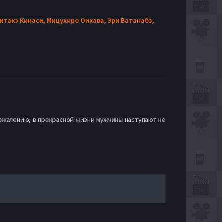
итакэ Кинаси,
Мицухиро Оикава,
Эри Ватанабэ,
сожалению, в прекрасной жизни мужчины наступают не