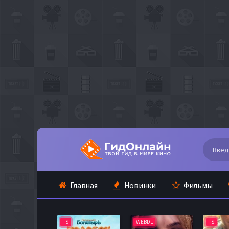
Главная
Новинки
Фильмы
TS
WEBDL
TS