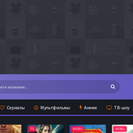
Сериалы
Мультфильмы
Аниме
ТВ-шоу
TS
WEBDL
WEBDL