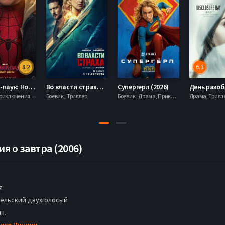
8.2
6.3
Человек-паук: Новый день (2026)
Во власти страха (2026)
Супергерл (2026)
Боевик , Приключения, Фантастика, Фэнтези,
Боевик , Триллер,
Боевик , Драма, Приключения, Фантастика,
 о завтра (2006)
я
ельский двухголосый
н.
ико Цуцуми