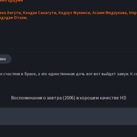
ако Хигути,
Кэндзи Сакагути,
Кадзуэ Фукииси,
Асами Мидзукава,
Нор
идэдзи Отаки,
ама
н счастлив в браке, а его единственная дочь вот-вот выйдет замуж. К 
Воспоминания о завтра (2006) в хорошем качестве HD