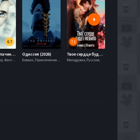
6.7
7.1
День разоблачения (2026)
Одиссея (2026)
Твое сердце будет разбито (2026)
Моана (2026)
Драма, Триллер, Фантастика,
Боевик , Приключения, Фэнтези,
Мелодрама, Русские,