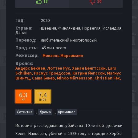
13
10
Год:
2020
Страна:
Швеция, Финляндия, Норвегия, Исландия,
Дания
Перевод:
любительский многоголосый
Прод-сть:
45 мин. всего
Режиссер:
Микаэль Марсимаин
В ролях:
Андерс Бекман,
Лоттен Рус,
Хакан Бенгтссон,
Lars
Schilken,
Расмус Троедссон,
Катрин Йепссон,
Магнус
Шмитц,
Саша Бекер,
Minoo Mårtensson,
Christian Fex,
6.3
7.4
KP
IMDB
,
,
Детектив
Драма
Криминал
История расследования убийства 10-летней девочки
Хелен Нильссон, убитой в 1989 году в городке Хёрбю.