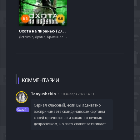
6.6
6.0
Охота на пиранью (2006)
Детектив, Драма, Криминал, serial.mob
КОММЕН
ТАРИИ
Tanyushckin
18 января 2022 14:31
Сериал классный, если Вы адекватно
Офлайн
воспринимаете скандинавские картины
своей мрачностью и каким-то вечным
депресняком, но зато сюжет затягивает.