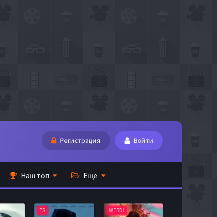
Регистрация
Войти
Наш топ
Еще
TS
WEBDL
TS