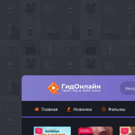
Главная
Новинки
Фильмы
TS
WEBDL
TS