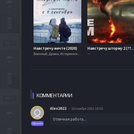
Навстречу мечте (2020)
Навстречу шторму 2
Военный, Драма, Исторические, 2009, 720hd, mobilen
---
КОММЕН
ТАРИИ
Alex2022
16 ноября 2022 18:35
Отличная работа...
Офлайн