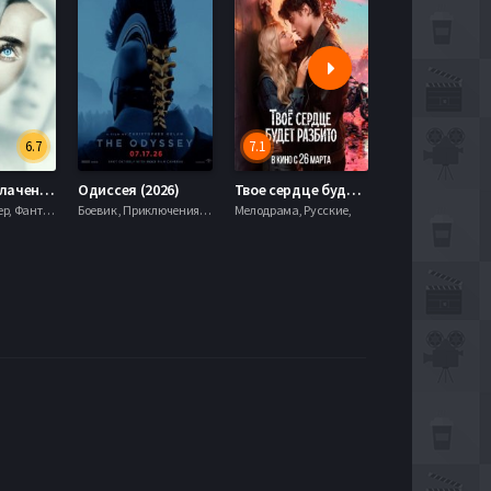
6.7
7.1
День разоблачения (2026)
Одиссея (2026)
Твое сердце будет разбито (2026)
Моана (2026)
Драма, Триллер, Фантастика,
Боевик , Приключения, Фэнтези,
Мелодрама, Русские,