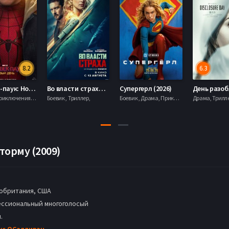
8.2
6.3
Человек-паук: Новый день (2026)
Во власти страха (2026)
Супергерл (2026)
Боевик , Приключения, Фантастика, Фэнтези,
Боевик , Триллер,
Боевик , Драма, Приключения, Фантастика,
торму (2009)
обритания, США
ссиональный многоголосый
.
ус ОСалливан