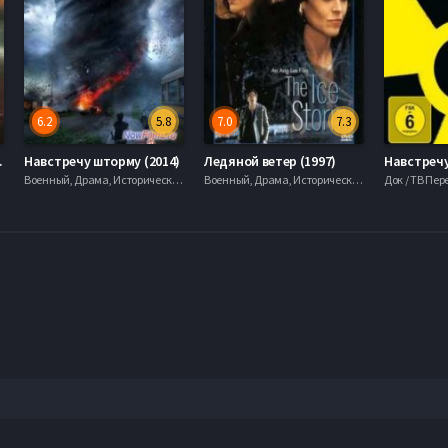
6.2
5.8
7.0
7.3
 (????)
Навстречу шторму (2014)
Ледяной ветер (1997)
Военный, Драма, Исторические, 2009, 720hd, mobilen
Военный, Драма, Исторические, 2009, 720hd, mobilen
Док / ТВ Пе