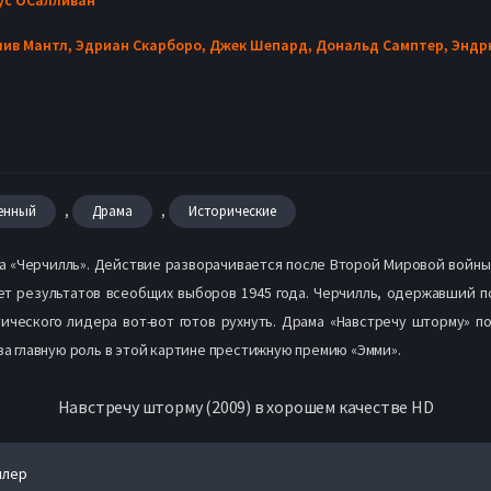
лив Мантл,
Эдриан Скарборо,
Джек Шепард,
Дональд Самптер,
Эндр
,
,
енный
Драма
Исторические
 «Черчилль». Действие разворачивается после Второй Мировой войны, 
ет результатов всеобщих выборов 1945 года. Черчилль, одержавший п
ического лидера вот-вот готов рухнуть. Драма «Навстречу шторму» 
за главную роль в этой картине престижную премию «Эмми».
Навстречу шторму (2009) в хорошем качестве HD
йлер