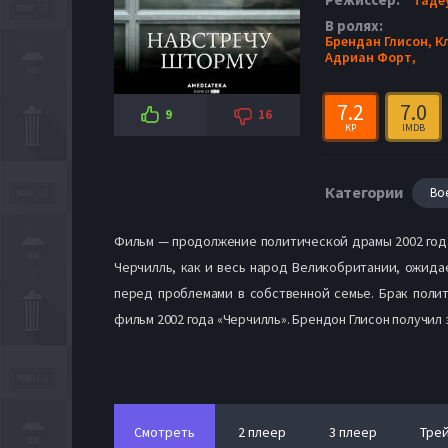
В ролях:
Брендан Глисон,
К
Адриан Форт,
7.2
7.0
9
16
KP
IMDB
Категории
Во
Фильм — продолжение политической драмы 2002 года
Черчилль, как и весь народ Великобритании, ожида
перед проблемами в собственной семье. Брак полит
фильм 2002 года «Черчилль». Брендон Глисон получил 
Смотреть
2 плеер
3 плеер
Тре