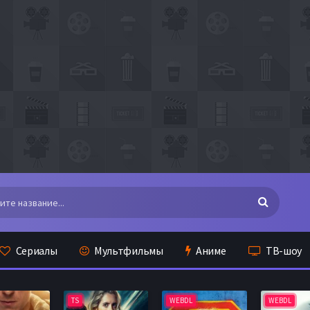
Сериалы
Мультфильмы
Аниме
ТВ-шоу
TS
WEBDL
WEBDL