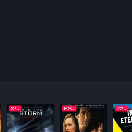
BDRip
DVDRip
SATRip