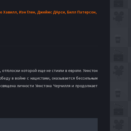
ю Хавилл,
Иэн Глен,
Джеймс ДАрси,
Билл Патерсон,
отголоски которой еще не стихли в европе. Уинстон
обеду в войне с нацистами, оказывается бессильным
посвящена личности Уинстона Черчилля и продолжает