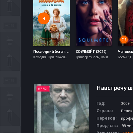
7.9
Последний богатырь. Колобок (2026)
СОУЛМ8ЙТ (2026)
Комедия, Приключения, Фэнтези,
Триллер, Ужасы, Фантастика,
Навстречу ш
WEBDL
Год:
2009
Страна:
Велик
Перевод:
профе
Прод-сть:
99 мин
Режиссер:
Таде