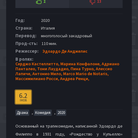
2
13
Год:
2020
Страна:
Италия
Перевод:
многоголосый закадровый
Прод-сть:
110 мин.
Режиссер:
Эдоардо Де Анджелис
В ролях:
Серджо Кастеллитто,
Марина Конфалоне,
Адриано
Панталео,
Тони Лаудадио,
Пина Турко,
Алессио
Лапиче,
Антонио Мило,
Marco Mario de Notaris,
Массимилиано Росси,
Андреа Ренци,
6.2
IMDB
,
,
Драма
Комедия
2020
Основанный на трагикомедии, написанной Эдоардо де
Филиппо в 1931 году, «Рождество у Купьелло»