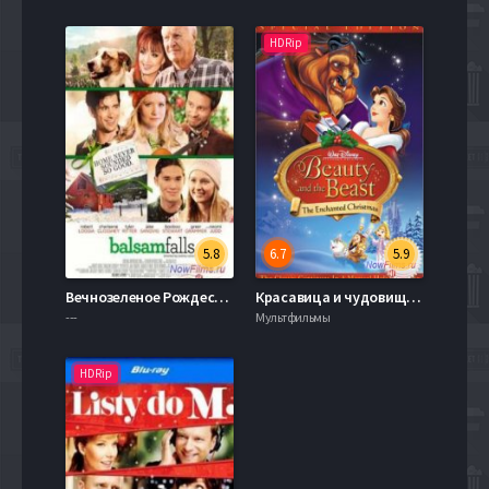
HDRip
5.8
6.7
5.9
Вечнозеленое Рождество (2014)
Красавица и чудовище 2: Заколдованное Рождество / Красавица и чудовище: Чудесное Рождество (1997)
---
Мультфильмы
HDRip