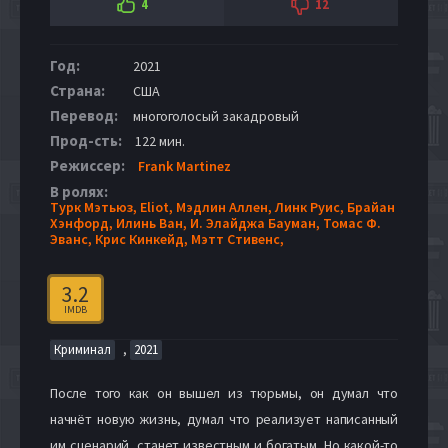
4
12
Год:
2021
Страна:
США
Перевод:
многоголосый закадровый
Прод-сть:
122 мин.
Режиссер:
Frank Martinez
В ролях:
Турк Мэтьюз,
Eliot,
Мэдлин Аллен,
Линк Руис,
Брайан
Хэнфорд,
Илинь Ван,
И. Элайджа Бауман,
Томас Ф.
Эванс,
Крис Кинкейд,
Мэтт Стивенс,
3.2
IMDB
,
Криминал
2021
После того как он вышел из тюрьмы, он думал что
начнёт новую жизнь, думал что реализует написанный
им сценарий, станет известным и богатым. Но какой-то