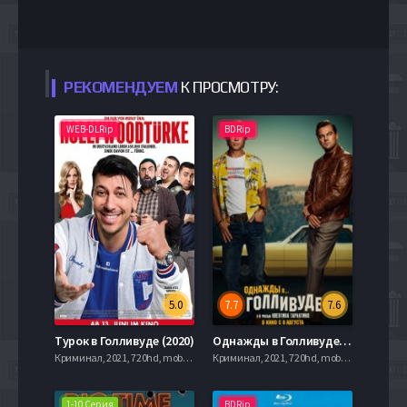
РЕКОМЕНДУЕМ
К ПРОСМОТРУ:
WEB-DLRip
BDRip
5.0
7.7
7.6
Турок в Голливуде (2020)
Однажды в Голливуде / Однажды в… Голливуде (2019)
Криминал, 2021, 720hd, mobilen
Криминал, 2021, 720hd, mobilen
1-10 Серия
BDRip