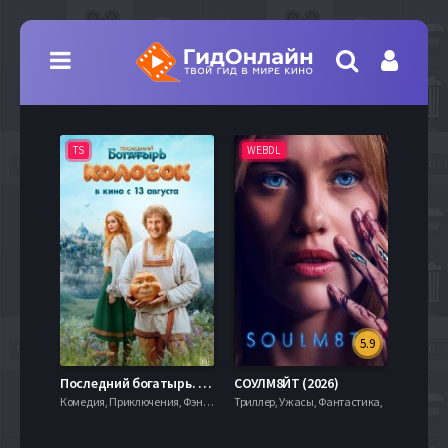
TS
WEBDL
TS
5.9
8.0
Последний богатырь. Колобок (2026)
СОУЛМ8ЙТ (2026)
Комедия, Приключения, Фэнтези,
Триллер, Ужасы, Фантастика,