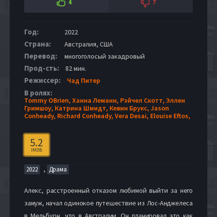
4
7
Год:
2022
Страна:
Австралия, США
Перевод:
многоголосый закадровый
Прод-сть:
82 мин.
Режиссер:
Чад Питер
В ролях:
Tommy OBrien,
Ханна Леманн,
Рэйчел Скотт,
Эллен
Гримшоу,
Катрина Шмидт,
Кевин Брукс,
Jason
Conheady,
Richard Conheady,
Vera Desai,
Elouise Eftos,
5.2
IMDB
,
2022
Драма
Алекс, расстроенный отказом любимой выйти за него
замуж, начал одинокое путешествие из Лос-Анджелеса
в Мельбурн, что в Австралии. Он планировал это как