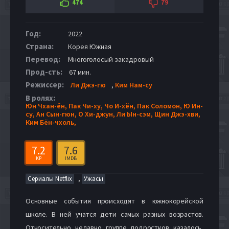
474
79
Год:
2022
Страна:
Корея Южная
Перевод:
Многоголосый закадровый
Прод-сть:
67 мин.
Режиссер:
Ли Джэ-гю
,
Ким Нам-су
В ролях:
Юн Чхан-ён,
Пак Чи-ху,
Чо И-хён,
Пак Соломон,
Ю Ин-
су,
Ан Сын-гюн,
О Хи-джун,
Ли Ын-сэм,
Щин Джэ-хви,
Ким Бён-чхоль,
7.2
7.6
KP
IMDB
,
Сериалы Netflix
Ужасы
Основные события происходят в южнокорейской
школе. В ней учатся дети самых разных возрастов.
Относительно недавно группе подростков казалось,