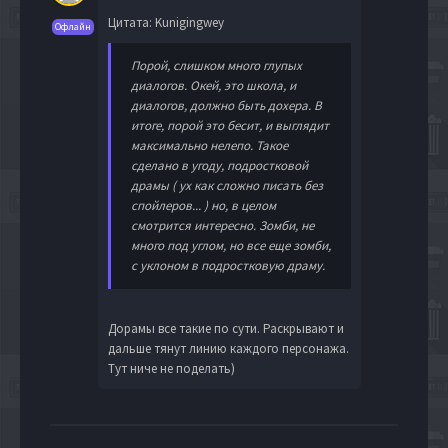
Цитата: Kunigingwey
Офлайн
Порой, слишком много глупых
диалогов. Окей, это школа, и
диалогов, должно быть дохера. В
итоге, порой это бесит, и выглядит
максимально нелепо. Такое
сделано в угоду, подростковой
драмы ( ух как сложно писать без
спойлеров... ) но, в целом
смотрится интересно. Зомби, не
много под углом, но все еще зомби,
с уклоном в подростковую драму.
Дорамы все такие по сути. Раскрывают и
дальше тянут линию каждого персонажа.
Тут ниче не поделать)