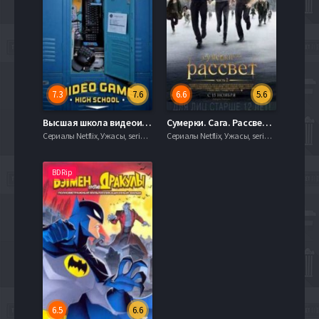
7.3
7.6
6.6
5.6
Высшая школа видеоигр (2012) 1,2,3 сезон
Сумерки. Сага. Рассвет: Часть 2 (2012)
Сериалы Netflix, Ужасы, serial.mob
Сериалы Netflix, Ужасы, serial.mob
BDRip
6.5
6.6