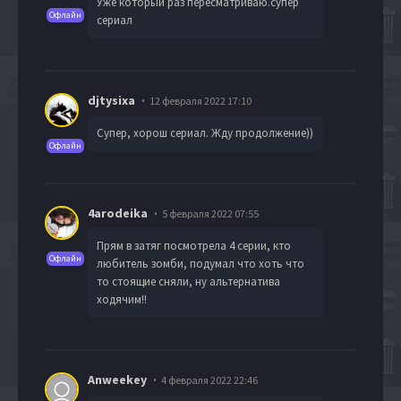
Уже который раз пересматриваю.супер
Офлайн
сериал
djtysixa
12 февраля 2022 17:10
Супер, хорош сериал. Жду продолжение))
Офлайн
4arodeika
5 февраля 2022 07:55
Прям в затяг посмотрела 4 серии, кто
Офлайн
любитель зомби, подумал что хоть что
то стоящие сняли, ну альтернатива
ходячим!!
Anweekey
4 февраля 2022 22:46