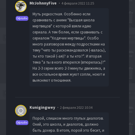
MrJohnnyFive
4 февраля 2022 11:25
Муть редкостная. Особенно если
Офлайн
сравнивать с аниме "Высшая школа
мертвецов" с которой взяли идею
сериала. А тем более, если сравнивать с
сериалом "Ходячие мертвецы". Особо
много разговоров между подростками на
тему "чего ты раскомандовался (-валась),
ты кто такой (-ая)? а ты кто?". И вторая
тема "а ты в кого втюрился (втюрилась)?"
На 2-3 серии всего 2-3 минуты движняка, а
все остальное время жуют сопли, ноют и
выясняют отношения.
Kunigingwey
2 февраля 2022 10:34
Порой, слишком много глупых диалогов.
Офлайн
Окей, это школа, и диалогов, должно
быть дохера. В итоге, порой это бесит, и