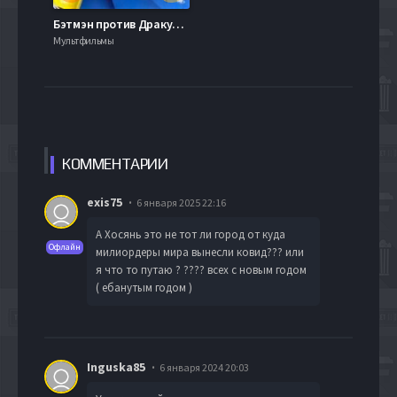
Бэтмэн против Дракулы (2004)
Мультфильмы
КОММЕН
ТАРИИ
exis75
6 января 2025 22:16
А Хосянь это не тот ли город от куда
Офлайн
милиордеры мира вынесли ковид??? или
я что то путаю ? ???? всех с новым годом
( ебанутым годом )
Inguska85
6 января 2024 20:03