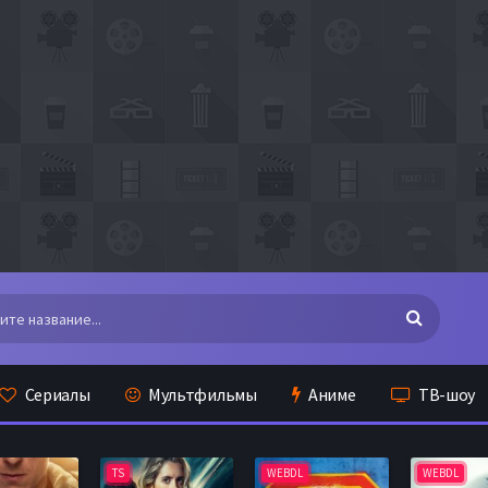
Сериалы
Мультфильмы
Аниме
ТВ-шоу
TS
WEBDL
WEBDL