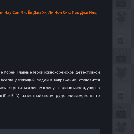
ан Чху Сан Ми,
Ён Джэ Ук,
Ли Чон Сик,
Пак Джи Иль,
жбе Кореи. Главные герои южнокорейской детективной
 всегда держащий людей в напряжении, становится
оясь встретиться лицом к лицу с подлым миром, упорно
 (Пак Ён У), известный своим трудоголизмом, когда-то