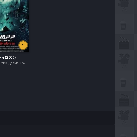
2.9
ми (2009)
Боевик, Детектив, Драма, Триллеры, serial.mob