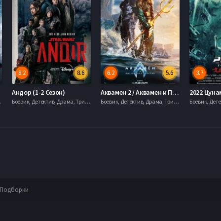
8.2
8.6
6.2
5.6
3.7
зон)
Андор (1-2 Сезон)
Аквамен 2 / Аквамен и Потерянное королевство (2023)
2022 Цуна
 serial.mob
Боевик, Детектив, Драма, Триллеры, serial.mob
Боевик, Детектив, Драма, Триллеры, serial.mob
Подборки