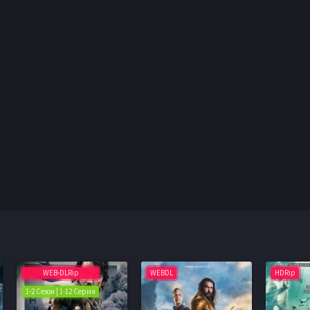
WEB-DLRip
WEBDL
HDRip
1-2 Сезон | 1-12 Серия