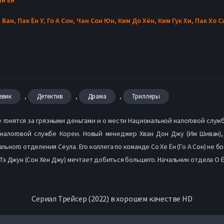
 Ван,
Пак Ён У,
Го А Сон,
Чан Сон Юн,
Ким До Хён,
Ким Гук Хи,
Пак Хо С
,
,
,
евик
Детектив
Драма
Триллеры
е гонятся за грязными деньгами и о мести Национальной налоговой слу
 налоговой службе Кореи. Новый менеджер Хван Дон Джу (Им Шиван),
ого отделения Сеула. Его коллега по команде Со Хе Ён (Го А Сон) не б
э Джун (Сон Хён Джу) мечтает добиться большего. Начальник отдела О Ён
Сериал Трейсер (2022) в хорошем качестве HD