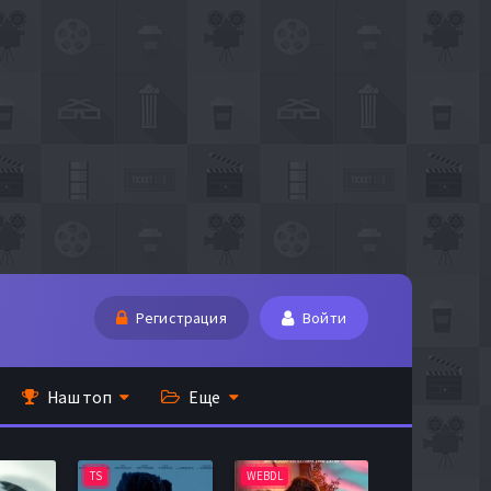
Регистрация
Войти
Наш топ
Еще
TS
WEBDL
TS