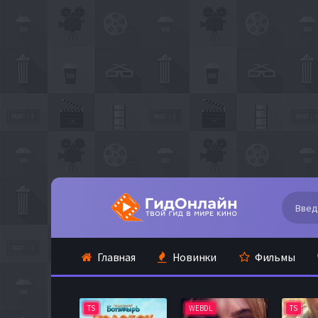
Главная
Новинки
Фильмы
TS
WEBDL
TS