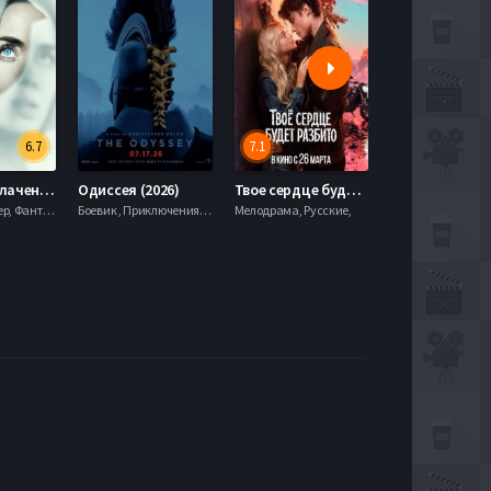
6.7
7.1
День разоблачения (2026)
Одиссея (2026)
Твое сердце будет разбито (2026)
Моана (2026)
Драма, Триллер, Фантастика,
Боевик , Приключения, Фэнтези,
Мелодрама, Русские,