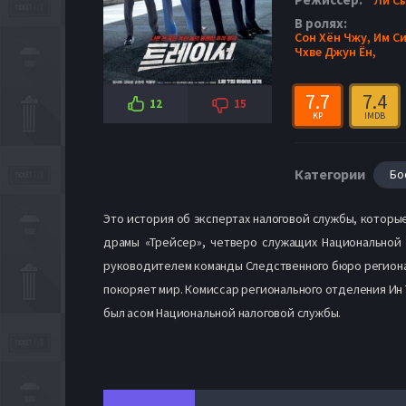
В ролях:
Сон Хён Чжу,
Им Си
Чхве Джун Ён,
7.7
7.4
12
15
KP
IMDB
Категории
Бо
Это история об экспертах налоговой службы, которы
драмы «Трейсер», четверо служащих Национальной
руководителем команды Следственного бюро региональн
покоряет мир. Комиссар регионального отделения Ин Т
был асом Национальной налоговой службы.