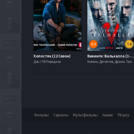
6.9
7.4
Холостяк (12 Сезон)
Викинги: Вальхалла (1-3 Се
Док / ТВ Передачи
Боевик, Детектив, Драма, Триллеры,
Фильмы
Сериалы
Мультфильмы
Аниме
ТВ шоу