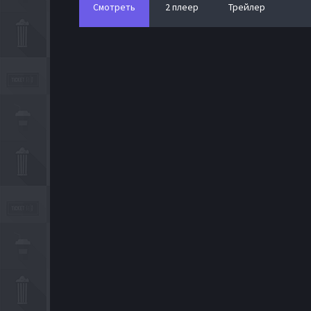
Смотреть
2 плеер
Трейлер