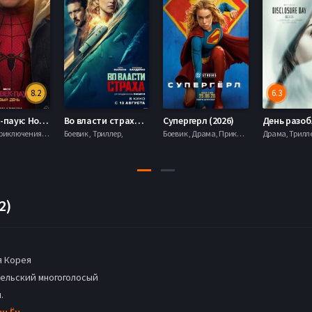
8.2
6.3
Человек-паук: Новый день (2026)
Во власти страха (2026)
Супергерл (2026)
Боевик , Приключения, Фантастика, Фэнтези,
Боевик , Триллер,
Боевик , Драма, Приключения, Фантастика,
2)
 Корея
ельский многоголосый
.
ын Ён