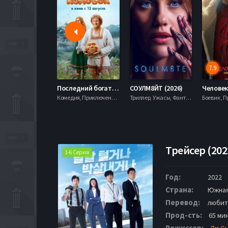
7.9
Последний богатырь. Колобок (2026)
СОУЛМ8ЙТ (2026)
Комедия, Приключения, Фэнтези,
Триллер, Ужасы, Фантастика,
Трейсер (202
1-6 Серия
Год:
2022
Страна:
Южная
Перевод:
любит
Прод-сть:
65 мин
Режиссер:
Ли С