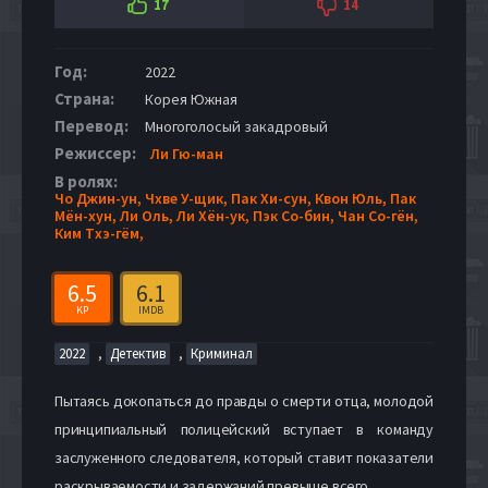
17
14
Год:
2022
Страна:
Корея Южная
Перевод:
Многоголосый закадровый
Режиссер:
Ли Гю-ман
В ролях:
Чо Джин-ун,
Чхве У-щик,
Пак Хи-сун,
Квон Юль,
Пак
Мён-хун,
Ли Оль,
Ли Хён-ук,
Пэк Со-бин,
Чан Со-гён,
Ким Тхэ-гём,
6.5
6.1
KP
IMDB
,
,
2022
Детектив
Криминал
Пытаясь докопаться до правды о смерти отца, молодой
принципиальный полицейский вступает в команду
заслуженного следователя, который ставит показатели
раскрываемости и задержаний превыше всего.