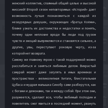
женский коллектив, спаянный общей целью и высокой
миссией! Второй сезон неповторимых «Историй» дает
возможность лучше познакомиться с каждой из
незаурядных девушек, окружающих «братца Коёми»,
ближе узнать их достоинства и недостатки и понять,
почему одни неплохие вроде бы люди под грузом
чувств и эмоций выпрямляются и становятся сильнее, а
другие, увы, переступают роковую черту, из-за
которой нет возврата.
Самому же главному герою с такой поддержкой можно
расслабиться и заняться любимым делом. Вихрастый
самурай может даже загулять в иных временах и
пространствах - великолепная Хитаги, блистательная
Цубаса и мудрая малышка Синобу сами разберутся, как
с богами и демонами, так и между собой. При этом они,
разумеется, сделают все, чтобы любимый господин и
повелитель смог явиться в последний момент, рвануть