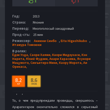
2
1
Год:
2013
Страна:
Япония
Перевод:
Многоголосый закадровый
Прод-сть:
25 мин
Режиссер:
Акиюки Синбо
,
Eita Higashikubo
,
Итамура Томоюки
В ролях:
Ёдзи Уэда,
Саори Хаями,
Каори Мидзухаси,
Кэн
Нарита,
Юкиё Фудзии,
Акари Харасима,
Ясунори
Мацумото,
Синъитиро Мики,
Каору Морота,
Аи
Орикаса,
8.2
8.6
KP
IMDB
,
,
То, о чем предупреждали провидцы, свершилось –
Арараги-гарем окончательно сложился в серьезный